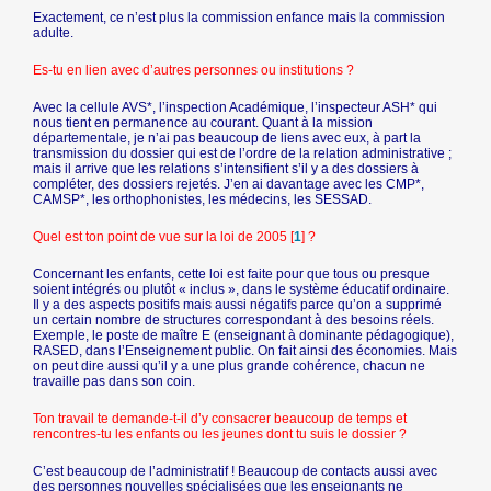
Exactement, ce n’est plus la commission enfance mais la commission
adulte.
Es-tu en lien avec d’autres personnes ou institutions ?
Avec la cellule AVS*, l’inspection Académique, l’inspecteur ASH* qui
nous tient en permanence au courant. Quant à la mission
départementale, je n’ai pas beaucoup de liens avec eux, à part la
transmission du dossier qui est de l’ordre de la relation administrative ;
mais il arrive que les relations s’intensifient s’il y a des dossiers à
compléter, des dossiers rejetés. J’en ai davantage avec les CMP*,
CAMSP*, les orthophonistes, les médecins, les SESSAD.
Quel est ton point de vue sur la loi de 2005
[
1
]
?
Concernant les enfants, cette loi est faite pour que tous ou presque
soient intégrés ou plutôt « inclus », dans le système éducatif ordinaire.
Il y a des aspects positifs mais aussi négatifs parce qu’on a supprimé
un certain nombre de structures correspondant à des besoins réels.
Exemple, le poste de maître E (enseignant à dominante pédagogique),
RASED, dans l’Enseignement public. On fait ainsi des économies. Mais
on peut dire aussi qu’il y a une plus grande cohérence, chacun ne
travaille pas dans son coin.
Ton travail te demande-t-il d’y consacrer beaucoup de temps et
rencontres-tu les enfants ou les jeunes dont tu suis le dossier ?
C’est beaucoup de l’administratif ! Beaucoup de contacts aussi avec
des personnes nouvelles spécialisées que les enseignants ne