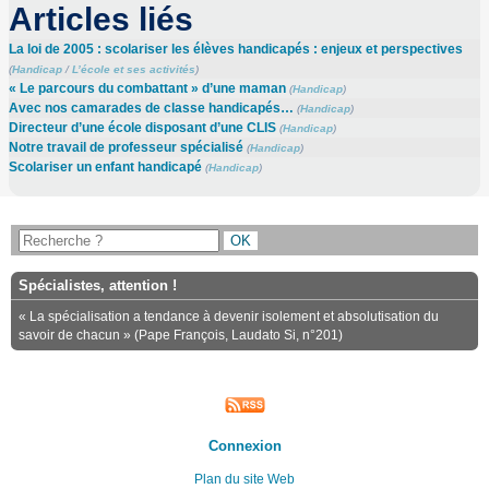
Articles liés
La loi de 2005 : scolariser les élèves handicapés : enjeux et perspectives
(
Handicap
/
L’école et ses activités
)
« Le parcours du combattant » d’une maman
(
Handicap
)
Avec nos camarades de classe handicapés…
(
Handicap
)
Directeur d’une école disposant d’une CLIS
(
Handicap
)
Notre travail de professeur spécialisé
(
Handicap
)
Scolariser un enfant handicapé
(
Handicap
)
Spécialistes, attention !
« La spécialisation a tendance à devenir isolement et absolutisation du
savoir de chacun » (Pape François, Laudato Si, n°201)
Connexion
Plan du site Web