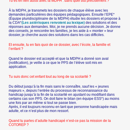
Tu es en lien aussi avec la MDPH : dans quel but précisément ?
À la MDPH, je transmets les dossiers de chaque élève avec les
demandes particulières des équipes pédagogiques. Ensuite l’EPE*
(Équipe pluridisciplinaire de la MDPH) étudie les dossiers et propose à
la CDA*
(Les astérisques renvoient au lexique)
des solutions et des
réponses aux demandes. Moi, je ne prends aucune décision. Je donne
des conseils, je rencontre les familles, je les aide à « monter » leur
dossier, je cherche aussi des solutions dans les cas difficiles.
Et ensuite, tu en fais quoi de ce dossier, avec l’école, la famille et
l’enfant ?
Quand le dossier est accepté et que la MDPH a donné son aval
(notification), je veille à ce que le PPS de l’élève soit mis en
application.
Tu suis donc cet enfant tout au long de sa scolarité ?
Du début jusqu’à la fin mais sans le connaître, sauf les « jeunes
majeurs », depuis l’entrée du processus de reconnaissance du
handicap jusqu’à la fin de la scolarité en ajustant ou modifiant dans
certains cas son PPS. On doit faire le bilan (en équipe ESS*) au moins
une fois par an même si tout se passe bien.
Après, il est toujours reconnu en tant que personne handicapée mais
adulte, et ce n’est plus de mon ressort.
Quand tu parles d’adulte handicapé n’est-ce pas la mission de la
COTOREP ?