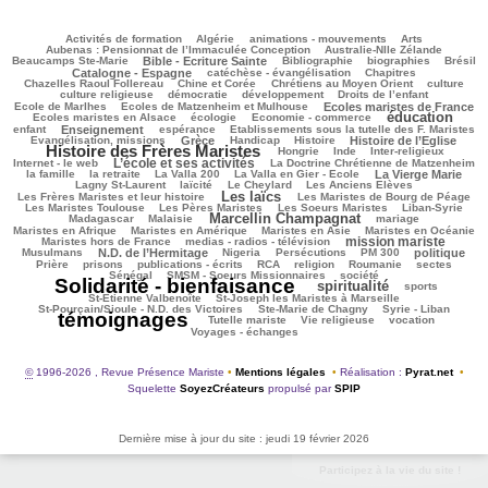
122/3257
75/3257
149/3257
362/3257
76/3257
Activités de formation
Algérie
animations - mouvements
Arts
54/3257
93/3257
Aubenas : Pensionnat de l’Immaculée Conception
Australie-Nlle Zélande
738/3257
57/3257
593/3257
119/3257
1001/3257
Beaucamps Ste-Marie
Bible - Ecriture Sainte
Bibliographie
biographies
Brésil
674/3257
212/3257
148/3257
Catalogne - Espagne
catéchèse - évangélisation
Chapitres
113/3257
315/3257
434/3257
37/3257
Chazelles Raoul Follereau
Chine et Corée
Chrétiens au Moyen Orient
culture
129/3257
117/3257
164/3257
9/3257
culture religieuse
démocratie
développement
Droits de l’enfant
148/3257
999/3257
294/3257
Ecole de Marlhes
Ecoles de Matzenheim et Mulhouse
Ecoles maristes de France
éducation
619/3257
102/3257
1719/3257
118/3257
Ecoles maristes en Alsace
écologie
Economie - commerce
912/3257
213/3257
67/3257
261/3257
enfant
Enseignement
espérance
Etablissements sous la tutelle des F. Maristes
733/3257
72/3257
328/3257
939/3257
2057/3257
Evangélisation, missions
Grèce
Handicap
Histoire
Histoire de l’Eglise
Histoire des Frères Maristes
156/3257
54/3257
166/3257
180/3257
Hongrie
Inde
Inter-religieux
L’école et ses activités
1235/3257
49/3257
348/3257
Internet - le web
La Doctrine Chrétienne de Matzenheim
112/3257
72/3257
98/3257
784/3257
486/3257
la famille
la retraite
La Valla 200
La Valla en Gier - Ecole
La Vierge Marie
364/3257
289/3257
81/3257
159/3257
Lagny St-Laurent
laïcité
Le Cheylard
Les Anciens Elèves
Les laïcs
1692/3257
505/3257
253/3257
Les Frères Maristes et leur histoire
Les Maristes de Bourg de Péage
587/3257
459/3257
143/3257
216/3257
Les Maristes Toulouse
Les Pères Maristes
Les Soeurs Maristes
Liban-Syrie
Marcellin Champagnat
26/3257
1520/3257
47/3257
469/3257
Madagascar
Malaisie
mariage
476/3257
340/3257
76/3257
499/3257
Maristes en Afrique
Maristes en Amérique
Maristes en Asie
Maristes en Océanie
mission mariste
297/3257
1226/3257
90/3257
Maristes hors de France
medias - radios - télévision
1013/3257
56/3257
179/3257
181/3257
772/3257
215/3257
Musulmans
N.D. de l’Hermitage
Nigeria
Persécutions
PM 300
politique
124/3257
317/3257
172/3257
280/3257
46/3257
43/3257
67/3257
Prière
prisons
publications - écrits
RCA
religion
Roumanie
sectes
410/3257
337/3257
3076/3257
Sénégal
SMSM - Soeurs Missionnaires
société
Solidarité - bienfaisance
spiritualité
1701/3257
336/3257
241/3257
sports
94/3257
131/3257
St-Etienne Valbenoîte
St-Joseph les Maristes à Marseille
54/3257
37/3257
3257/3257
St-Pourçain/Sioule - N.D. des Victoires
Ste-Marie de Chagny
Syrie - Liban
témoignages
191/3257
174/3257
619/3257
632/3257
Tutelle mariste
Vie religieuse
vocation
Voyages - échanges
©
1996-2026 , Revue Présence Mariste
•
Mentions légales
•
Réalisation :
Pyrat.net
•
Squelette
SoyezCréateurs
propulsé par
SPIP
Dernière mise à jour du site : jeudi 19 février 2026
Participez à la vie du site !