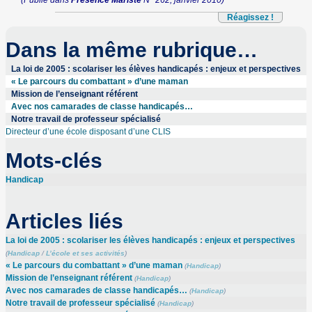
(Publié dans
Présence Mariste
N° 262, janvier 2010)
Réagissez !
Dans la même rubrique…
La loi de 2005 : scolariser les élèves handicapés : enjeux et perspectives
« Le parcours du combattant » d’une maman
Mission de l’enseignant référent
Avec nos camarades de classe handicapés…
Notre travail de professeur spécialisé
Directeur d’une école disposant d’une CLIS
Mots-clés
Handicap
Articles liés
La loi de 2005 : scolariser les élèves handicapés : enjeux et perspectives
(
Handicap
/
L’école et ses activités
)
« Le parcours du combattant » d’une maman
(
Handicap
)
Mission de l’enseignant référent
(
Handicap
)
Avec nos camarades de classe handicapés…
(
Handicap
)
Notre travail de professeur spécialisé
(
Handicap
)