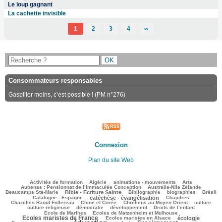
Le loup gagnant
La cachette invisible
1
2
3
4
∞
Consommateurs responsables
Gaspiller moins, c’est possible ! (PM n°276)
Connexion
Plan du site Web
192/2542
48/2542
137/2542
186/2542
120/2542
Activités de formation
Algérie
animations - mouvements
Arts
70/2542
87/2542
Aubenas : Pensionnat de l’Immaculée Conception
Australie-Nlle Zélande
647/2542
48/2542
369/2542
174/2542
417/2542
Beaucamps Ste-Marie
Bible - Ecriture Sainte
Bibliographie
biographies
Brésil
612/2542
127/2542
162/2542
Catalogne - Espagne
catéchèse - évangélisation
Chapitres
116/2542
266/2542
488/2542
32/2542
Chazelles Raoul Follereau
Chine et Corée
Chrétiens au Moyen Orient
culture
98/2542
51/2542
218/2542
23/2542
culture religieuse
démocratie
développement
Droits de l’enfant
179/2542
1080/2542
Ecole de Marlhes
Ecoles de Matzenheim et Mulhouse
Ecoles maristes de France
309/2542
660/2542
67/2542
Ecoles maristes en Alsace
écologie