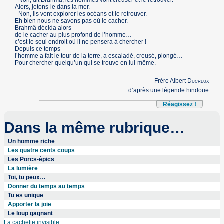
- Non, dit Brahmâ, les hommes vont creuser et le retrouver.
Alors, jetons-le dans la mer.
- Non, ils vont explorer les océans et le retrouver.
Eh bien nous ne savons pas où le cacher.
Brahmâ décida alors
de le cacher au plus profond de l’homme…
c’est le seul endroit où il ne pensera à chercher !
Depuis ce temps
l’homme a fait le tour de la terre, a escaladé, creusé, plongé…
Pour chercher quelqu’un qui se trouve en lui-même.
Frère Albert
Ducreux
d’après une légende hindoue
Réagissez !
Dans la même rubrique…
Un homme riche
Les quatre cents coups
Les Porcs-épics
La lumière
Toi, tu peux…
Donner du temps au temps
Tu es unique
Apporter la joie
Le loup gagnant
La cachette invisible