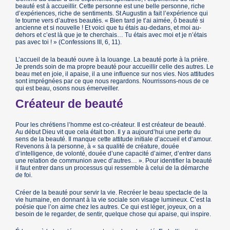
beauté est à accueillir. Cette personne est une belle personne, riche
d’expériences, riche de sentiments. St Augustin a fait l’expérience qui
le tourne vers d’autres beautés. « Bien tard je t’ai aimée, ô beauté si
ancienne et si nouvelle ! Et voici que tu étais au-dedans, et moi au-
dehors et c’est là que je te cherchais… Tu étais avec moi et je n’étais
pas avec toi ! » (Confessions III, 6, 11).
L’accueil de la beauté ouvre à la louange. La beauté porte à la prière.
Je prends soin de ma propre beauté pour accueillir celle des autres. Le
beau met en joie, il apaise, il a une influence sur nos vies. Nos attitudes
sont imprégnées par ce que nous regardons. Nourrissons-nous de ce
qui est beau, osons nous émerveiller.
Créateur de beauté
Pour les chrétiens l’homme est co-créateur. Il est créateur de beauté.
Au début Dieu vit que cela était bon. Il y a aujourd’hui une perte du
sens de la beauté. Il manque cette attitude initiale d’accueil et d‘amour.
Revenons à la personne, à « sa qualité de créature, douée
d’intelligence, de volonté, douée d’une capacité d’aimer, d’entrer dans
une relation de communion avec d’autres… ». Pour identifier la beauté
il faut entrer dans un processus qui ressemble à celui de la démarche
de foi.
Créer de la beauté pour servir la vie. Recréer le beau spectacle de la
vie humaine, en donnant à la vie sociale son visage lumineux. C’est la
poésie que l’on aime chez les autres. Ce qui est léger, joyeux, on a
besoin de le regarder, de sentir, quelque chose qui apaise, qui inspire.