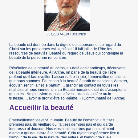
F. GOUTAGNY Maurice
La beauté est donnée dans la dignité de la personne. Le regard du
Christ sur les personnes est significatif. Il fait jaillir de l’être les
ressources de beautés. Beauté du regard de Jésus qui contemple la
beauté de la personne rencontrée.
Révélation de la beauté du corps, au-delà des handicaps, découverte
de la beauté intérieure. À l’Arche, on parle de la beauté de l’être
profond qu’il faut éveiller. Laisser naître la joie, l’émerveillement sur ce
que nous sommes. Éducation à la beauté à partir de nos sens. Admirer,
écouter, sentir l’air et le parfum … grandir au contact de toutes les
réalités qui nous inondent. « La Beauté humaine c’est de s’accepter tel
qu’on est. Ne plus vivre dans les rêves… dans la colère ou la
tristesse…, avoir le droit d’être soi-même. » (Communauté de l’Arche).
Accueillir la beauté
Émerveillement devant l’humain. Beauté de l’enfant qui fait ses
premiers pas, du vieillard qui fait ses derniers pas et qui garde
tendresse et douceur. Nos vies sont inspirées par un sentiment
d‘amour qui nous livre à la beauté. Cela rejoint l’expérience liée à
l’amour de la vie, de la nature, des autres, et l’amour de Dieu.