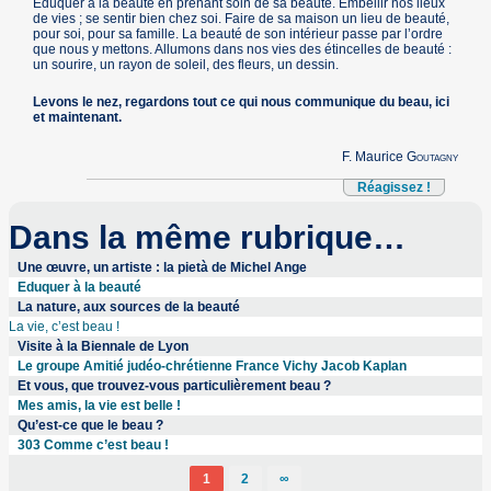
Éduquer à la beauté en prenant soin de sa beauté. Embellir nos lieux
de vies ; se sentir bien chez soi. Faire de sa maison un lieu de beauté,
pour soi, pour sa famille. La beauté de son intérieur passe par l’ordre
que nous y mettons. Allumons dans nos vies des étincelles de beauté :
un sourire, un rayon de soleil, des fleurs, un dessin.
Levons le nez, regardons tout ce qui nous communique du beau, ici
et maintenant.
F. Maurice
Goutagny
Réagissez !
Dans la même rubrique…
Une œuvre, un artiste : la pietà de Michel Ange
Eduquer à la beauté
La nature, aux sources de la beauté
La vie, c’est beau !
Visite à la Biennale de Lyon
Le groupe Amitié judéo-chrétienne France Vichy Jacob Kaplan
Et vous, que trouvez-vous particulièrement beau ?
Mes amis, la vie est belle !
Qu’est-ce que le beau ?
303 Comme c’est beau !
1
2
∞