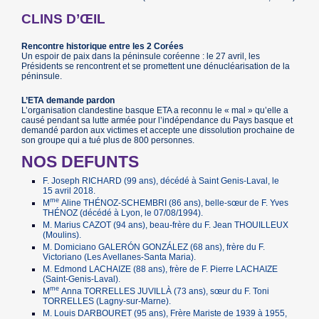
CLINS D’ŒIL
Rencontre historique entre les 2 Corées
Un espoir de paix dans la péninsule coréenne : le 27 avril, les
Présidents se rencontrent et se promettent une dénucléarisation de la
péninsule.
L’ETA demande pardon
L’organisation clandestine basque ETA a reconnu le « mal » qu’elle a
causé pendant sa lutte armée pour l’indépendance du Pays basque et
demandé pardon aux victimes et accepte une dissolution prochaine de
son groupe qui a tué plus de 800 personnes.
NOS DEFUNTS
F. Joseph RICHARD (99 ans), décédé à Saint Genis-Laval, le
15 avril 2018.
me
M
Aline THÉNOZ-SCHEMBRI (86 ans), belle-sœur de F. Yves
THÉNOZ (décédé à Lyon, le 07/08/1994).
M. Marius CAZOT (94 ans), beau-frère du F. Jean THOUILLEUX
(Moulins).
M. Domiciano GALERÓN GONZÁLEZ (68 ans), frère du F.
Victoriano (Les Avellanes-Santa Maria).
M. Edmond LACHAIZE (88 ans), frère de F. Pierre LACHAIZE
(Saint-Genis-Laval).
me
M
Anna TORRELLES JUVILLÀ (73 ans), sœur du F. Toni
TORRELLES (Lagny-sur-Marne).
M. Louis DARBOURET (95 ans), Frère Mariste de 1939 à 1955,