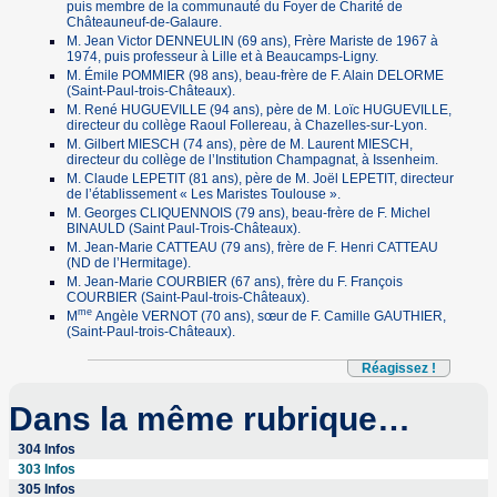
puis membre de la communauté du Foyer de Charité de
Châteauneuf-de-Galaure.
M. Jean Victor DENNEULIN (69 ans), Frère Mariste de 1967 à
1974, puis professeur à Lille et à Beaucamps-Ligny.
M. Émile POMMIER (98 ans), beau-frère de F. Alain DELORME
(Saint-Paul-trois-Châteaux).
M. René HUGUEVILLE (94 ans), père de M. Loïc HUGUEVILLE,
directeur du collège Raoul Follereau, à Chazelles-sur-Lyon.
M. Gilbert MIESCH (74 ans), père de M. Laurent MIESCH,
directeur du collège de l’Institution Champagnat, à Issenheim.
M. Claude LEPETIT (81 ans), père de M. Joël LEPETIT, directeur
de l’établissement « Les Maristes Toulouse ».
M. Georges CLIQUENNOIS (79 ans), beau-frère de F. Michel
BINAULD (Saint Paul-Trois-Châteaux).
M. Jean-Marie CATTEAU (79 ans), frère de F. Henri CATTEAU
(ND de l’Hermitage).
M. Jean-Marie COURBIER (67 ans), frère du F. François
COURBIER (Saint-Paul-trois-Châteaux).
me
M
Angèle VERNOT (70 ans), sœur de F. Camille GAUTHIER,
(Saint-Paul-trois-Châteaux).
Réagissez !
Dans la même rubrique…
304 Infos
303 Infos
305 Infos