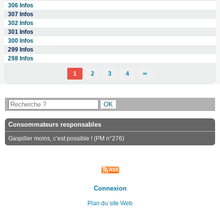
306 Infos
307 Infos
302 Infos
301 Infos
300 Infos
299 Infos
298 Infos
1
2
3
4
∞
Consommateurs responsables
Gaspiller moins, c’est possible ! (PM n°276)
Connexion
Plan du site Web