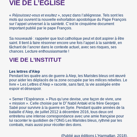
VIE DE L’ÉGLISE
«
Réjouissez-vous et exultez
», soyez dans l’allégresse. Tels sont les
mots qui ouvrent la nouvelle exhortation apostolique du Pape François
sur l’appel universel à la sainteté. C’est le cinquième document
important publié par le pape François.
Sa nouveauté : rappeler que tout catholique peut et doit aspirer à être
saint. Il tient à faire résonner encore une fois l’appel à la sainteté, en
tâchant de l’ancrer dans le contexte actuel, avec ses risques, ses
chances. Lecture enthousiasmante !
VIE DE L’INSTITUT
Les lettres d’Alep
Pendant les quatre ans de guerre à Alep, les Maristes bleus ont œuvré
pour aider les déplacés de la zone occupée par les milices rebelles. Le
livre « Les Lettres d’Alep » raconte, sans fard, la vie assiégée entre
espoir et désespoir.
« Semer l’Espérance. » Plus qu’une devise, une façon de vivre, une
r
« mission ». Celle choisie par le D
Nabil Antaki et le frère Georges
Sabé pour survivre à la guerre en Syrie. Pendant quatre années de la
bataille d’Alep, de juillet 2012 à décembre 2016, tous deux ont
entretenu une intense correspondance avec une amie française pour
lui raconter le quotidien de l’ONG Les Maristes bleus, rythmé par les
combats, mais aussi pour récolter des dons.
(Publié aux éditions L’Harmattan, 2018).