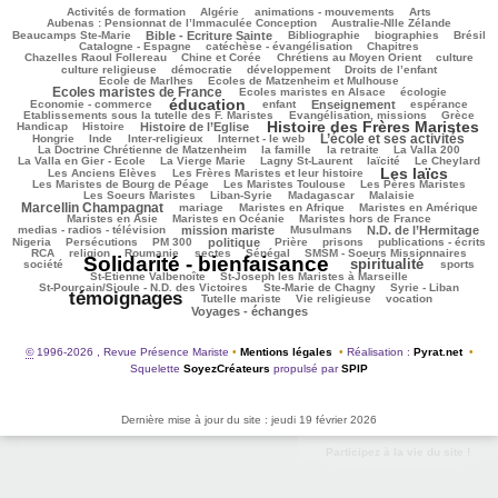
178/3281
76/3281
177/3281
233/3281
93/3281
Activités de formation
Algérie
animations - mouvements
Arts
142/3281
108/3281
Aubenas : Pensionnat de l’Immaculée Conception
Australie-Nlle Zélande
757/3281
82/3281
518/3281
193/3281
704/3281
Beaucamps Ste-Marie
Bible - Ecriture Sainte
Bibliographie
biographies
Brésil
642/3281
132/3281
196/3281
Catalogne - Espagne
catéchèse - évangélisation
Chapitres
179/3281
243/3281
507/3281
38/3281
Chazelles Raoul Follereau
Chine et Corée
Chrétiens au Moyen Orient
culture
105/3281
98/3281
171/3281
22/3281
culture religieuse
démocratie
développement
Droits de l’enfant
233/3281
1187/3281
Ecole de Marlhes
Ecoles de Matzenheim et Mulhouse
Ecoles maristes de France
309/3281
651/3281
124/3281
Ecoles maristes en Alsace
écologie
éducation
1833/3281
209/3281
923/3281
278/3281
63/3281
Economie - commerce
enfant
Enseignement
espérance
216/3281
560/3281
100/3281
Etablissements sous la tutelle des F. Maristes
Evangélisation, missions
Grèce
Histoire des Frères Maristes
209/3281
829/3281
1892/3281
143/3281
Handicap
Histoire
Histoire de l’Eglise
L’école et ses activités
24/3281
107/3281
268/3281
1189/3281
41/3281
Hongrie
Inde
Inter-religieux
Internet - le web
374/3281
152/3281
70/3281
197/3281
La Doctrine Chrétienne de Matzenheim
la famille
la retraite
La Valla 200
650/3281
440/3281
253/3281
263/3281
101/3281
La Valla en Gier - Ecole
La Vierge Marie
Lagny St-Laurent
laïcité
Le Cheylard
Les laïcs
142/3281
1868/3281
641/3281
Les Anciens Elèves
Les Frères Maristes et leur histoire
347/3281
670/3281
491/3281
Les Maristes de Bourg de Péage
Les Maristes Toulouse
Les Pères Maristes
137/3281
157/3281
66/3281
1156/3281
Les Soeurs Maristes
Liban-Syrie
Madagascar
Malaisie
Marcellin Champagnat
61/3281
387/3281
329/3281
423/3281
mariage
Maristes en Afrique
Maristes en Amérique
72/3281
370/3281
290/3281
Maristes en Asie
Maristes en Océanie
Maristes hors de France
1096/3281
83/3281
992/3281
94/3281
medias - radios - télévision
mission mariste
Musulmans
N.D. de l’Hermitage
146/3281
225/3281
784/3281
209/3281
107/3281
292/3281
276/3281
Nigeria
Persécutions
PM 300
politique
Prière
prisons
publications - écrits
246/3281
47/3281
59/3281
96/3281
352/3281
338/3281
RCA
religion
Roumanie
sectes
Sénégal
SMSM - Soeurs Missionnaires
Solidarité - bienfaisance
spiritualité
3281/3281
1756/3281
304/3281
224/3281
société
sports
111/3281
142/3281
St-Etienne Valbenoîte
St-Joseph les Maristes à Marseille
125/3281
51/3281
2773/3281
St-Pourçain/Sioule - N.D. des Victoires
Ste-Marie de Chagny
Syrie - Liban
témoignages
226/3281
122/3281
645/3281
736/3281
Tutelle mariste
Vie religieuse
vocation
Voyages - échanges
©
1996-2026 , Revue Présence Mariste
•
Mentions légales
•
Réalisation :
Pyrat.net
•
Squelette
SoyezCréateurs
propulsé par
SPIP
Dernière mise à jour du site : jeudi 19 février 2026
Participez à la vie du site !