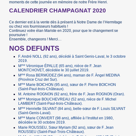
moments de cette journée en mémoire de notre Frère Henri.
CALENDRIER CHAMPAGNAT 2020
Ce dernier est à la vente dès à présent à Notre Dame de l’Hermitage
ou chez vos fournisseurs habituels !
Continuez votre élan Mariste en 2020, pour que le changement se
poursuive !
Ensemble, changeons ! Merci…
NOS DEFUNTS
F. André NOLL (92 ans), décédé à Saint Genis-Laval, le 3 octobre
2019.
me
M
Véronique ÉPALLE (65 ans), nièce de F. Jean
MONTCHOVET, décédée le 30 juillet 2019.
me
M
Rosa BERMÚDEZ (94 ans), maman de F. Àngel MEDINA
(Provínce Cruz del Sur).
me
M
Marie BOICHON (95 ans), sœur de F. Pierre BOICHON
(Saint-Paul-trois-Châteaux).
M. Antoine ROGNON (92 ans), frère de F. Jean ROGNON (Oran).
me
M
Monique BOUCHEVREAU (52 ans), nièce de F. Michel
LAMBERT (Saint-Paul-trois-Châteaux).
me
M
Henriette SILVANT (84 ans), belle-sœur de F. Louis SILVANT
(Saint-Genis-Laval).
me
M
Marie CONVERT (98 ans), affiliée à l’Institut en 1980,
décédée le 30 octobre 2019.
Marie ROUSSEU, Sœur Myriam (92 ans), sœur de F. Jean
ROUSSEU (Saint-Paul-Trois-Châteaux).