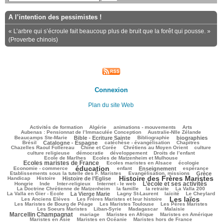
A l’intention des pessimistes !
« L’arbre qui s’écroule fait beaucoup plus de bruit que la forêt qui pousse. »
(Proverbe chinois)
Connexion
Plan du site Web
104/2563
65/2563
146/2563
255/2563
84/2563
Activités de formation
Algérie
animations - mouvements
Arts
48/2563
86/2563
Aubenas : Pensionnat de l’Immaculée Conception
Australie-Nlle Zélande
625/2563
41/2563
554/2563
111/2563
Beaucamps Ste-Marie
Bible - Ecriture Sainte
Bibliographie
biographies
781/2563
486/2563
180/2563
140/2563
Brésil
Catalogne - Espagne
catéchèse - évangélisation
Chapitres
100/2563
262/2563
351/2563
42/2563
Chazelles Raoul Follereau
Chine et Corée
Chrétiens au Moyen Orient
culture
97/2563
91/2563
145/2563
11/2563
culture religieuse
démocratie
développement
Droits de l’enfant
127/2563
948/2563
Ecole de Marlhes
Ecoles de Matzenheim et Mulhouse
Ecoles maristes de France
239/2563
455/2563
107/2563
Ecoles maristes en Alsace
écologie
éducation
1486/2563
108/2563
717/2563
202/2563
65/2563
Economie - commerce
enfant
Enseignement
espérance
185/2563
749/2563
63/2563
Etablissements sous la tutelle des F. Maristes
Evangélisation, missions
Grèce
Histoire des Frères Maristes
208/2563
752/2563
1589/2563
148/2563
Handicap
Histoire
Histoire de l’Eglise
L’école et ses activités
24/2563
129/2563
155/2563
1047/2563
55/2563
Hongrie
Inde
Inter-religieux
Internet - le web
286/2563
80/2563
40/2563
84/2563
La Doctrine Chrétienne de Matzenheim
la famille
la retraite
La Valla 200
641/2563
405/2563
305/2563
251/2563
68/2563
La Valla en Gier - Ecole
La Vierge Marie
Lagny St-Laurent
laïcité
Le Cheylard
Les laïcs
143/2563
1407/2563
455/2563
Les Anciens Elèves
Les Frères Maristes et leur histoire
211/2563
532/2563
395/2563
Les Maristes de Bourg de Péage
Les Maristes Toulouse
Les Pères Maristes
113/2563
199/2563
29/2563
984/2563
Les Soeurs Maristes
Liban-Syrie
Madagascar
Malaisie
Marcellin Champagnat
36/2563
442/2563
365/2563
280/2563
mariage
Maristes en Afrique
Maristes en Amérique
69/2563
377/2563
267/2563
Maristes en Asie
Maristes en Océanie
Maristes hors de France