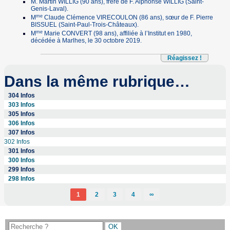
M. Martin WILLIG (90 ans), frère de F. Alphonse WILLIG (Saint-
Genis-Laval).
me
M
Claude Clémence VIRECOULON (86 ans), sœur de F. Pierre
BISSUEL (Saint-Paul-Trois-Châteaux).
me
M
Marie CONVERT (98 ans), affiliée à l’Institut en 1980,
décédée à Marlhes, le 30 octobre 2019.
Réagissez !
Dans la même rubrique…
304 Infos
303 Infos
305 Infos
306 Infos
307 Infos
302 Infos
301 Infos
300 Infos
299 Infos
298 Infos
1
2
3
4
∞