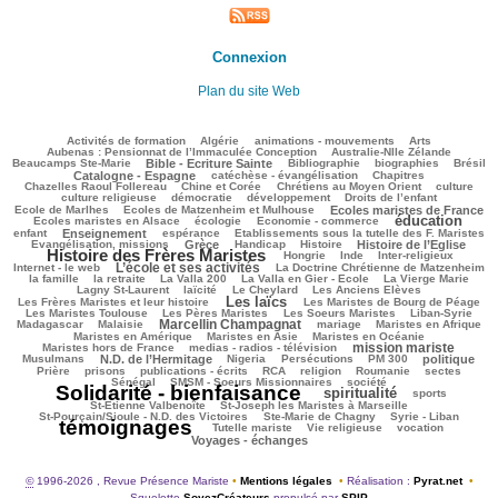
Connexion
Plan du site Web
165/3356
115/3356
145/3356
321/3356
105/3356
Activités de formation
Algérie
animations - mouvements
Arts
52/3356
83/3356
Aubenas : Pensionnat de l’Immaculée Conception
Australie-Nlle Zélande
801/3356
74/3356
684/3356
194/3356
732/3356
Beaucamps Ste-Marie
Bible - Ecriture Sainte
Bibliographie
biographies
Brésil
630/3356
172/3356
215/3356
Catalogne - Espagne
catéchèse - évangélisation
Chapitres
122/3356
289/3356
551/3356
48/3356
Chazelles Raoul Follereau
Chine et Corée
Chrétiens au Moyen Orient
culture
121/3356
93/3356
179/3356
16/3356
culture religieuse
démocratie
développement
Droits de l’enfant
198/3356
897/3356
241/3356
Ecole de Marlhes
Ecoles de Matzenheim et Mulhouse
Ecoles maristes de France
éducation
587/3356
130/3356
1799/3356
198/3356
Ecoles maristes en Alsace
écologie
Economie - commerce
1023/3356
257/3356
66/3356
266/3356
enfant
Enseignement
espérance
Etablissements sous la tutelle des F. Maristes
799/3356
114/3356
305/3356
982/3356
2238/3356
Evangélisation, missions
Grèce
Handicap
Histoire
Histoire de l’Eglise
Histoire des Frères Maristes
160/3356
26/3356
169/3356
283/3356
Hongrie
Inde
Inter-religieux
L’école et ses activités
1163/3356
40/3356
437/3356
Internet - le web
La Doctrine Chrétienne de Matzenheim
193/3356
57/3356
99/3356
712/3356
430/3356
la famille
la retraite
La Valla 200
La Valla en Gier - Ecole
La Vierge Marie
339/3356
187/3356
116/3356
157/3356
Lagny St-Laurent
laïcité
Le Cheylard
Les Anciens Elèves
Les laïcs
1716/3356
516/3356
333/3356
Les Frères Maristes et leur histoire
Les Maristes de Bourg de Péage
584/3356
390/3356
165/3356
174/3356
Les Maristes Toulouse
Les Pères Maristes
Les Soeurs Maristes
Liban-Syrie
Marcellin Champagnat
47/3356
1212/3356
55/3356
323/3356
286/3356
Madagascar
Malaisie
mariage
Maristes en Afrique
292/3356
129/3356
429/3356
Maristes en Amérique
Maristes en Asie
Maristes en Océanie
mission mariste
331/3356
1169/3356
121/3356
Maristes hors de France
medias - radios - télévision
941/3356
54/3356
218/3356
206/3356
790/3356
238/3356
Musulmans
N.D. de l’Hermitage
Nigeria
Persécutions
PM 300
politique
158/3356
342/3356
222/3356
298/3356
73/3356
27/3356
62/3356
Prière
prisons
publications - écrits
RCA
religion
Roumanie
sectes
325/3356
412/3356
3302/3356
Sénégal
SMSM - Soeurs Missionnaires
société
Solidarité - bienfaisance
spiritualité
1696/3356
334/3356
219/3356
sports
62/3356
205/3356
St-Etienne Valbenoîte
St-Joseph les Maristes à Marseille
70/3356
32/3356
3356/3356
St-Pourçain/Sioule - N.D. des Victoires
Ste-Marie de Chagny
Syrie - Liban
témoignages
200/3356
181/3356
704/3356
749/3356
Tutelle mariste
Vie religieuse
vocation
Voyages - échanges
©
1996-2026 , Revue Présence Mariste
•
Mentions légales
•
Réalisation :
Pyrat.net
•
Squelette
SoyezCréateurs
propulsé par
SPIP