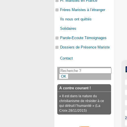
Fr. Maristes en France
Frères Maristes à l’étranger
Ils nous ont quittés
Solidaires
Parole-Ecoute Témoignages
Dossiers de Présence Mariste
Contact
A contre courant !
« Il est dans la nature du
christianisme de résister à ce
qui détruit l’humanité » (La
Croix 28/11/2015)
2