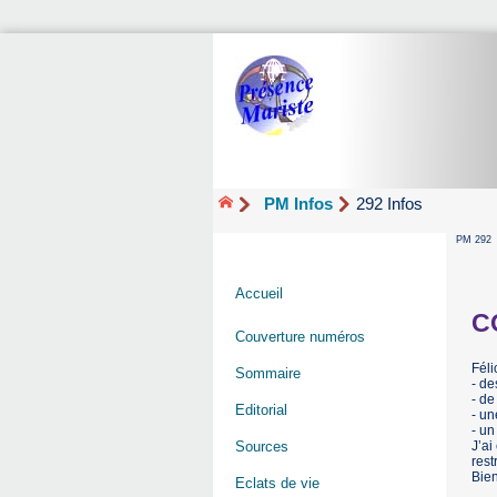
PM Infos
292 Infos
PM 292
Accueil
C
Couverture numéros
Féli
Sommaire
- de
- de
Editorial
- un
- un
J’ai
Sources
rest
Bien
Eclats de vie