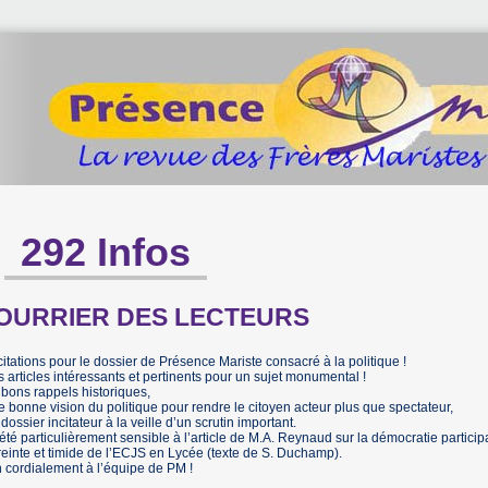
292 Infos
OURRIER DES LECTEURS
citations pour le dossier de Présence Mariste consacré à la politique !
s articles intéressants et pertinents pour un sujet monumental !
 bons rappels historiques,
e bonne vision du politique pour rendre le citoyen acteur plus que spectateur,
 dossier incitateur à la veille d’un scrutin important.
 été particulièrement sensible à l’article de M.A. Reynaud sur la démocratie partici
reinte et timide de l’ECJS en Lycée (texte de S. Duchamp).
 cordialement à l’équipe de PM !