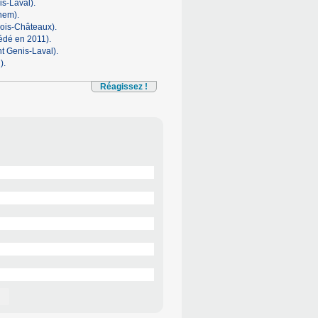
s-Laval).
nem).
ois-Châteaux).
édé en 2011).
t Genis-Laval).
).
Réagissez !