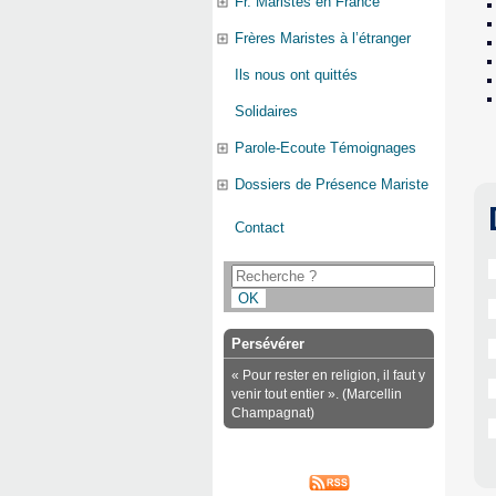
Fr. Maristes en France
Frères Maristes à l’étranger
Ils nous ont quittés
Solidaires
Parole-Ecoute Témoignages
Dossiers de Présence Mariste
Contact
Persévérer
« Pour rester en religion, il faut y
venir tout entier ». (Marcellin
Champagnat)