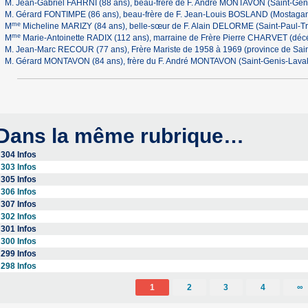
M. Jean-Gabriel FAHRNI (88 ans), beau-frère de F. André MONTAVON (Saint-Geni
M. Gérard FONTIMPE (86 ans), beau-frère de F. Jean-Louis BOSLAND (Mostaga
me
M
Micheline MARIZY (84 ans), belle-sœur de F. Alain DELORME (Saint-Paul-Tr
me
M
Marie-Antoinette RADIX (112 ans), marraine de Frère Pierre CHARVET (déc
M. Jean-Marc RECOUR (77 ans), Frère Mariste de 1958 à 1969 (province de Sain
M. Gérard MONTAVON (84 ans), frère du F. André MONTAVON (Saint-Genis-Laval
Dans la même rubrique…
304 Infos
303 Infos
305 Infos
306 Infos
307 Infos
302 Infos
301 Infos
300 Infos
299 Infos
298 Infos
1
2
3
4
∞