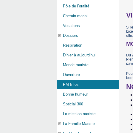
Pôle de l’oralité
V
Chemin marial
Vocations
Si l
bice
Dossiers
elle
M
Respiration
D’hier à aujourd’hui
Du 2
Pier
pays
Monde mariste
Pour
Ouverture
ber
PM Infos
N
Bonne humeur
Spécial 300
La mission mariste
La Famille Mariste