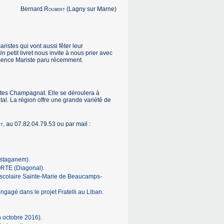
Bernard
Roubert
(Lagny sur Marne)
aristes qui vont aussi fêter leur
petit livret nous invite à nous prier avec
ésence Mariste paru récemment.
stes Champagnat. Elle se déroulera à
al. La région offre une grande variété de
t
, au 07.82.04.79.53 ou par mail :
staganem).
RTE (Diagonal).
 scolaire Sainte-Marie de Beaucamps-
gé dans le projet Fratelli au Liban.
 octobre 2016).