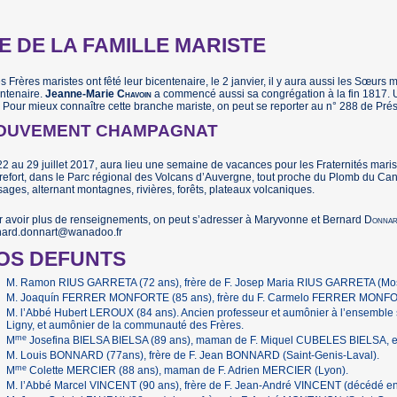
IE DE LA FAMILLE MARISTE
es Frères maristes ont fêté leur bicentenaire, le 2 janvier, il y aura aussi les Sœurs m
ntenaire.
Jeanne-Marie
Chavoin
a commencé aussi sa congrégation à la fin 1817. Un 
. Pour mieux connaître cette branche mariste, on peut se reporter au n° 288 de Pr
OUVEMENT CHAMPAGNAT
2 au 29 juillet 2017, aura lieu une semaine de vacances pour les Fraternités mari
refort, dans le Parc régional des Volcans d’Auvergne, tout proche du Plomb du Cant
ages, alternant montagnes, rivières, forêts, plateaux volcaniques.
 avoir plus de renseignements, on peut s’adresser à Maryvonne et Bernard
Donnar
nard.donnart@wanadoo.fr
OS DEFUNTS
M. Ramon RIUS GARRETA (72 ans), frère de F. Josep Maria RIUS GARRETA (Mo
M. Joaquín FERRER MONFORTE (85 ans), frère du F. Carmelo FERRER MONFO
M. l’Abbé Hubert LEROUX (84 ans). Ancien professeur et aumônier à l’ensemble
Ligny, et aumônier de la communauté des Frères.
me
M
Josefina BIELSA BIELSA (89 ans), maman de F. Miquel CUBELES BIELSA, enga
M. Louis BONNARD (77ans), frère de F. Jean BONNARD (Saint-Genis-Laval).
me
M
Colette MERCIER (88 ans), maman de F. Adrien MERCIER (Lyon).
M. l’Abbé Marcel VINCENT (90 ans), frère de F. Jean-André VINCENT (décédé en