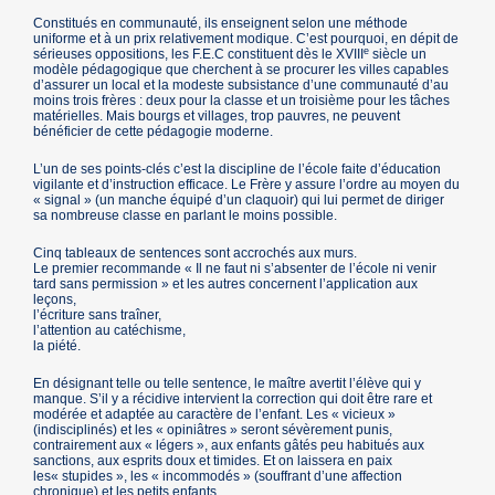
Constitués en communauté, ils enseignent selon une méthode
uniforme et à un prix relativement modique. C’est pourquoi, en dépit de
e
sérieuses oppositions, les F.E.C constituent dès le XVIII
siècle un
modèle pédagogique que cherchent à se procurer les villes capables
d’assurer un local et la modeste subsistance d’une communauté d’au
moins trois frères : deux pour la classe et un troisième pour les tâches
matérielles. Mais bourgs et villages, trop pauvres, ne peuvent
bénéficier de cette pédagogie moderne.
L’un de ses points-clés c’est la discipline de l’école faite d’éducation
vigilante et d’instruction efficace. Le Frère y assure l’ordre au moyen du
« signal » (un manche équipé d’un claquoir) qui lui permet de diriger
sa nombreuse classe en parlant le moins possible.
Cinq tableaux de sentences sont accrochés aux murs.
Le premier recommande « Il ne faut ni s’absenter de l’école ni venir
tard sans permission » et les autres concernent l’application aux
leçons,
l’écriture sans traîner,
l’attention au catéchisme,
la piété.
En désignant telle ou telle sentence, le maître avertit l’élève qui y
manque. S’il y a récidive intervient la correction qui doit être rare et
modérée et adaptée au caractère de l’enfant. Les « vicieux »
(indisciplinés) et les « opiniâtres » seront sévèrement punis,
contrairement aux « légers », aux enfants gâtés peu habitués aux
sanctions, aux esprits doux et timides. Et on laissera en paix
les« stupides », les « incommodés » (souffrant d’une affection
chronique) et les petits enfants.