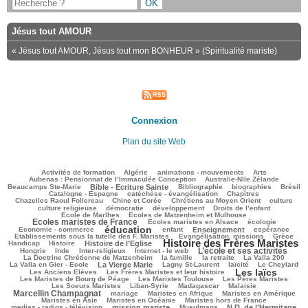
Jésus tout AMOUR
« Jésus tout AMOUR, Jésus tout mon BONHEUR » (Spiritualité mariste)
Connexion
Plan du site Web
172/2846
53/2846
141/2846
251/2846
99/2846
Activités de formation
Algérie
animations - mouvements
Arts
51/2846
81/2846
Aubenas : Pensionnat de l’Immaculée Conception
Australie-Nlle Zélande
743/2846
50/2846
513/2846
193/2846
564/2846
Beaucamps Ste-Marie
Bible - Ecriture Sainte
Bibliographie
biographies
Brésil
565/2846
108/2846
177/2846
Catalogne - Espagne
catéchèse - évangélisation
Chapitres
105/2846
226/2846
556/2846
43/2846
Chazelles Raoul Follereau
Chine et Corée
Chrétiens au Moyen Orient
culture
87/2846
73/2846
146/2846
12/2846
culture religieuse
démocratie
développement
Droits de l’enfant
197/2846
1005/2846
Ecole de Marlhes
Ecoles de Matzenheim et Mulhouse
Ecoles maristes de France
271/2846
571/2846
117/2846
Ecoles maristes en Alsace
écologie
éducation
1582/2846
226/2846
842/2846
235/2846
55/2846
Economie - commerce
enfant
Enseignement
espérance
229/2846
486/2846
105/2846
Etablissements sous la tutelle des F. Maristes
Evangélisation, missions
Grèce
Histoire des Frères Maristes
262/2846
722/2846
1991/2846
143/2846
Handicap
Histoire
Histoire de l’Eglise
L’école et ses activités
8/2846
118/2846
251/2846
1233/2846
62/2846
Hongrie
Inde
Inter-religieux
Internet - le web
521/2846
151/2846
45/2846
91/2846
La Doctrine Chrétienne de Matzenheim
la famille
la retraite
La Valla 200
960/2846
471/2846
262/2846
286/2846
79/2846
La Valla en Gier - Ecole
La Vierge Marie
Lagny St-Laurent
laïcité
Le Cheylard
Les laïcs
129/2846
1788/2846
603/2846
Les Anciens Elèves
Les Frères Maristes et leur histoire
271/2846
491/2846
337/2846
Les Maristes de Bourg de Péage
Les Maristes Toulouse
Les Pères Maristes
140/2846
151/2846
36/2846
994/2846
Les Soeurs Maristes
Liban-Syrie
Madagascar
Malaisie
Marcellin Champagnat
85/2846
307/2846
278/2846
350/2846
mariage
Maristes en Afrique
Maristes en Amérique
48/2846
313/2846
382/2846
Maristes en Asie
Maristes en Océanie
Maristes hors de France
959/2846
61/2846
931/2846
77/2846
medias - radios - télévision
mission mariste
Musulmans
N.D. de l’Hermitage