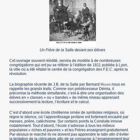
Un Frère de la Salle devant ses élèves
Cet ouvrage souvent réédité, servira de modèle à de nombreuses
congrégations qui ont pu se référer à l’édition de 1811 publiée à Lyon,
la ville où a été rétabli le centre de la congrégation des F.E.C. après la
révolution.
La biographie récente de J.B. de la Salle par Bernard
Hours
nous en
rappelle les grands traits. Comme son prédécesseur Démia, il
préconise la méthode simultanée, c’est-à-dire une organisation des
élèves en « classes » ou « bandes » de même niveau apprenant
successivement la lecture, l’écriture et le calcul.
C’est d’abord une école chrétienne ornée de symboles religieux, où
règne le silence, où l’apprentissage profane est fortement encadré par
messes, prière, catéchisme. Sur certains points la Conduite innove
notablement. Tout d’abord, l’école s’adresse à tous les milieux
populaires « riches et pauvres » et les Frères enseignent gratuitement.
Par-dessus le marché ils ne doivent pas apprendre le latin afin d’éviter
la tentation de la cléricature afin de se consacrer à l’enseignement leur