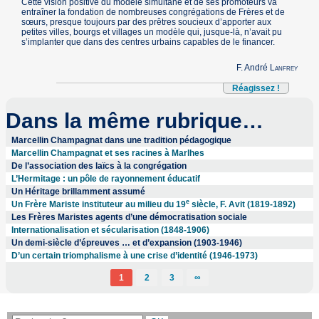
Cette vision positive du modèle simultané et de ses promoteurs va
entraîner la fondation de nombreuses congrégations de Frères et de
sœurs, presque toujours par des prêtres soucieux d’apporter aux
petites villes, bourgs et villages un modèle qui, jusque-là, n’avait pu
s’implanter que dans des centres urbains capables de le financer.
F. André
Lanfrey
Réagissez !
Dans la même rubrique…
Marcellin Champagnat dans une tradition pédagogique
Marcellin Champagnat et ses racines à Marlhes
De l’association des laïcs à la congrégation
L’Hermitage : un pôle de rayonnement éducatif
Un Héritage brillamment assumé
e
Un Frère Mariste instituteur au milieu du 19
siècle, F. Avit (1819-1892)
Les Frères Maristes agents d’une démocratisation sociale
Internationalisation et sécularisation (1848-1906)
Un demi-siècle d’épreuves … et d’expansion (1903-1946)
D’un certain triomphalisme à une crise d’identité (1946-1973)
1
2
3
∞