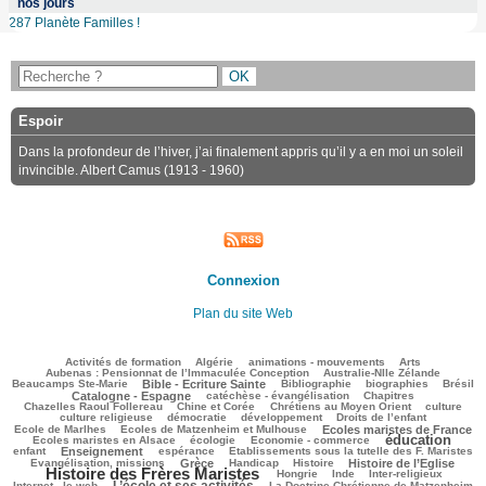
nos jours
287 Planète Familles !
Espoir
Dans la profondeur de l’hiver, j’ai finalement appris qu’il y a en moi un soleil
invincible. Albert Camus (1913 - 1960)
Connexion
Plan du site Web
99/2786
62/2786
121/2786
296/2786
74/2786
Activités de formation
Algérie
animations - mouvements
Arts
45/2786
76/2786
Aubenas : Pensionnat de l’Immaculée Conception
Australie-Nlle Zélande
610/2786
63/2786
487/2786
98/2786
880/2786
Beaucamps Ste-Marie
Bible - Ecriture Sainte
Bibliographie
biographies
Brésil
592/2786
174/2786
125/2786
Catalogne - Espagne
catéchèse - évangélisation
Chapitres
93/2786
278/2786
359/2786
31/2786
Chazelles Raoul Follereau
Chine et Corée
Chrétiens au Moyen Orient
culture
107/2786
104/2786
134/2786
8/2786
culture religieuse
démocratie
développement
Droits de l’enfant
121/2786
849/2786
242/2786
Ecole de Marlhes
Ecoles de Matzenheim et Mulhouse
Ecoles maristes de France
éducation
534/2786
84/2786
1455/2786
99/2786
Ecoles maristes en Alsace
écologie
Economie - commerce
830/2786
187/2786
55/2786
221/2786
enfant
Enseignement
espérance
Etablissements sous la tutelle des F. Maristes
607/2786
62/2786
269/2786
787/2786
1819/2786
Evangélisation, missions
Grèce
Handicap
Histoire
Histoire de l’Eglise
Histoire des Frères Maristes
139/2786
44/2786
137/2786
149/2786
Hongrie
Inde
Inter-religieux
L’école et ses activités
1078/2786
40/2786
308/2786
Internet - le web
La Doctrine Chrétienne de Matzenheim