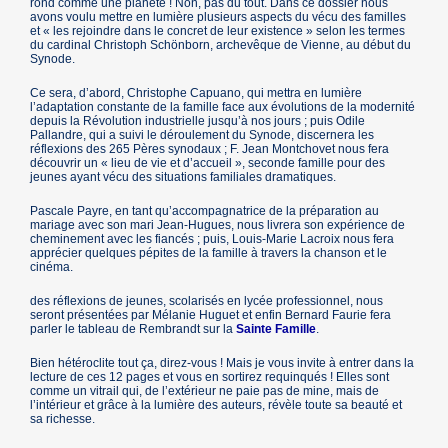
rond comme une planète ! Non, pas du tout. Dans ce dossier nous
avons voulu mettre en lumière plusieurs aspects du vécu des familles
et « les rejoindre dans le concret de leur existence » selon les termes
du cardinal Christoph Schönborn, archevêque de Vienne, au début du
Synode.
Ce sera, d’abord, Christophe Capuano, qui mettra en lumière
l’adaptation constante de la famille face aux évolutions de la modernité
depuis la Révolution industrielle jusqu’à nos jours ; puis Odile
Pallandre, qui a suivi le déroulement du Synode, discernera les
réflexions des 265 Pères synodaux ; F. Jean Montchovet nous fera
découvrir un « lieu de vie et d’accueil », seconde famille pour des
jeunes ayant vécu des situations familiales dramatiques.
Pascale Payre, en tant qu’accompagnatrice de la préparation au
mariage avec son mari Jean-Hugues, nous livrera son expérience de
cheminement avec les fiancés ; puis, Louis-Marie Lacroix nous fera
apprécier quelques pépites de la famille à travers la chanson et le
cinéma.
des réflexions de jeunes, scolarisés en lycée professionnel, nous
seront présentées par Mélanie Huguet et enfin Bernard Faurie fera
parler le tableau de Rembrandt sur la
Sainte Famille
.
Bien hétéroclite tout ça, direz-vous ! Mais je vous invite à entrer dans la
lecture de ces 12 pages et vous en sortirez requinqués ! Elles sont
comme un vitrail qui, de l’extérieur ne paie pas de mine, mais de
l’intérieur et grâce à la lumière des auteurs, révèle toute sa beauté et
sa richesse.