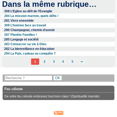
Dans la même rubrique…
308 L’Eglise au défi de l’Evangile
284 La mission mariste, quels défis !
281 Vivre ensemble
309 L’homme face au travail
290 Champagnat, chemin d’avenir
287 Planète Familles !
285 Langage et société
283 Consacrer sa vie à Dieu
282 La bienveillance en éducation
294 La Paix, cadeau ou conquête ?
1
2
3
4
5
∞
Feu céleste
De votre feu céleste embrasez tout mon cœur ! (Spiritualité mariste)