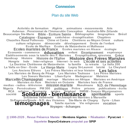
Connexion
Plan du site Web
123/2907
67/2907
153/2907
266/2907
99/2907
Activités de formation
Algérie
animations - mouvements
Arts
55/2907
102/2907
Aubenas : Pensionnat de l’Immaculée Conception
Australie-Nlle Zélande
640/2907
50/2907
610/2907
127/2907
838/2907
Beaucamps Ste-Marie
Bible - Ecriture Sainte
Bibliographie
biographies
Brésil
564/2907
185/2907
165/2907
Catalogne - Espagne
catéchèse - évangélisation
Chapitres
117/2907
284/2907
412/2907
51/2907
Chazelles Raoul Follereau
Chine et Corée
Chrétiens au Moyen Orient
culture
116/2907
89/2907
161/2907
13/2907
culture religieuse
démocratie
développement
Droits de l’enfant
150/2907
1079/2907
Ecole de Marlhes
Ecoles de Matzenheim et Mulhouse
Ecoles maristes de France
259/2907
499/2907
130/2907
Ecoles maristes en Alsace
écologie
éducation
1647/2907
118/2907
792/2907
215/2907
76/2907
Economie - commerce
enfant
Enseignement
espérance
207/2907
852/2907
69/2907
Etablissements sous la tutelle des F. Maristes
Evangélisation, missions
Grèce
Histoire des Frères Maristes
235/2907
827/2907
1706/2907
156/2907
Handicap
Histoire
Histoire de l’Eglise
L’école et ses activités
29/2907
104/2907
185/2907
1183/2907
66/2907
Hongrie
Inde
Inter-religieux
Internet - le web
336/2907
89/2907
47/2907
101/2907
La Doctrine Chrétienne de Matzenheim
la famille
la retraite
La Valla 200
709/2907
427/2907
331/2907
293/2907
70/2907
La Valla en Gier - Ecole
La Vierge Marie
Lagny St-Laurent
laïcité
Le Cheylard
Les laïcs
151/2907
1584/2907
523/2907
Les Anciens Elèves
Les Frères Maristes et leur histoire
250/2907
585/2907
442/2907
Les Maristes de Bourg de Péage
Les Maristes Toulouse
Les Pères Maristes
115/2907
219/2907
36/2907
1032/2907
Les Soeurs Maristes
Liban-Syrie
Madagascar
Malaisie
Marcellin Champagnat
43/2907
461/2907
353/2907
334/2907
mariage
Maristes en Afrique
Maristes en Amérique
70/2907
399/2907
311/2907
Maristes en Asie
Maristes en Océanie
Maristes hors de France
mission mariste
1075/2907
73/2907
871/2907
52/2907
medias - radios - télévision
Musulmans
N.D. de l’Hermitage
182/2907
159/2907
719/2907
232/2907
153/2907
286/2907
155/2907
Nigeria
Persécutions
PM 300
politique
Prière
prisons
publications - écrits
207/2907
44/2907
51/2907
69/2907
389/2907
262/2907
RCA
religion
Roumanie
sectes
Sénégal
SMSM - Soeurs Missionnaires
Solidarité - bienfaisance
spiritualité
2907/2907
1526/2907
356/2907
213/2907
société
sports
80/2907
141/2907
St-Etienne Valbenoîte
St-Joseph les Maristes à Marseille
54/2907
41/2907
2826/2907
St-Pourçain/Sioule - N.D. des Victoires
Ste-Marie de Chagny
Syrie - Liban
témoignages
164/2907
159/2907
664/2907
657/2907
Tutelle mariste
Vie religieuse
vocation
Voyages - échanges
©
1996-2026 , Revue Présence Mariste
•
Mentions légales
•
Réalisation :
Pyrat.net
•
Squelette
SoyezCréateurs
propulsé par
SPIP