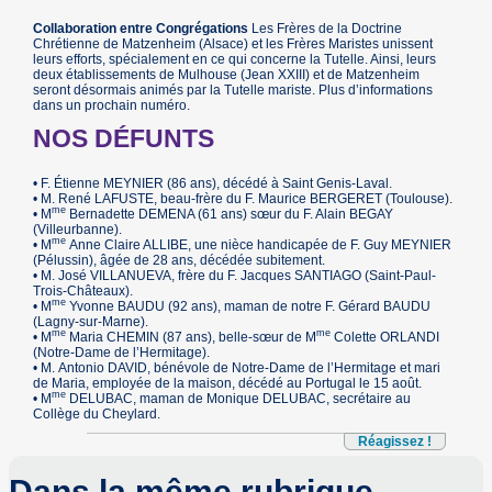
Collaboration entre Congrégations
Les Frères de la Doctrine
Chrétienne de Matzenheim (Alsace) et les Frères Maristes unissent
leurs efforts, spécialement en ce qui concerne la Tutelle. Ainsi, leurs
deux établissements de Mulhouse (Jean XXIII) et de Matzenheim
seront désormais animés par la Tutelle mariste. Plus d’informations
dans un prochain numéro.
NOS DÉFUNTS
• F. Étienne MEYNIER (86 ans), décédé à Saint Genis-Laval.
• M. René LAFUSTE, beau-frère du F. Maurice BERGERET (Toulouse).
me
• M
Bernadette DEMENA (61 ans) sœur du F. Alain BEGAY
(Villeurbanne).
me
• M
Anne Claire ALLIBE, une nièce handicapée de F. Guy MEYNIER
(Pélussin), âgée de 28 ans, décédée subitement.
• M. José VILLANUEVA, frère du F. Jacques SANTIAGO (Saint-Paul-
Trois-Châteaux).
me
• M
Yvonne BAUDU (92 ans), maman de notre F. Gérard BAUDU
(Lagny-sur-Marne).
me
me
• M
Maria CHEMIN (87 ans), belle-sœur de M
Colette ORLANDI
(Notre-Dame de l’Hermitage).
• M. Antonio DAVID, bénévole de Notre-Dame de l’Hermitage et mari
de Maria, employée de la maison, décédé au Portugal le 15 août.
me
• M
DELUBAC, maman de Monique DELUBAC, secrétaire au
Collège du Cheylard.
Réagissez !
Dans la même rubrique…