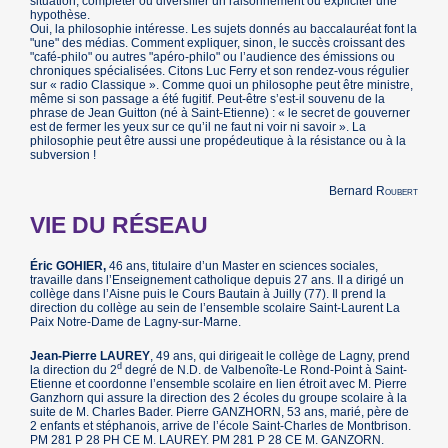
situation, compléter ou diversifier un raisonnement ou expliciter une
hypothèse.
Oui, la philosophie intéresse. Les sujets donnés au baccalauréat font la
"une" des médias. Comment expliquer, sinon, le succès croissant des
"café-philo" ou autres "apéro-philo" ou l’audience des émissions ou
chroniques spécialisées. Citons Luc Ferry et son rendez-vous régulier
sur « radio Classique ». Comme quoi un philosophe peut être ministre,
même si son passage a été fugitif. Peut-être s’est-il souvenu de la
phrase de Jean Guitton (né à Saint-Etienne) : « le secret de gouverner
est de fermer les yeux sur ce qu’il ne faut ni voir ni savoir ». La
philosophie peut être aussi une propédeutique à la résistance ou à la
subversion !
Bernard
Roubert
VIE DU RÉSEAU
Éric GOHIER,
46 ans, titulaire d’un Master en sciences sociales,
travaille dans l’Enseignement catholique depuis 27 ans. II a dirigé un
collège dans l’Aisne puis le Cours Bautain à Juilly (77). Il prend la
direction du collège au sein de l’ensemble scolaire Saint-Laurent La
Paix Notre-Dame de Lagny-sur-Marne.
Jean-Pierre LAUREY
, 49 ans, qui dirigeait le collège de Lagny, prend
d
la direction du 2
degré de N.D. de Valbenoîte-Le Rond-Point à Saint-
Etienne et coordonne l’ensemble scolaire en lien étroit avec M. Pierre
Ganzhorn qui assure la direction des 2 écoles du groupe scolaire à la
suite de M. Charles Bader. Pierre GANZHORN, 53 ans, marié, père de
2 enfants et stéphanois, arrive de l’école Saint-Charles de Montbrison.
PM 281 P 28 PH CE M. LAUREY. PM 281 P 28 CE M. GANZORN.