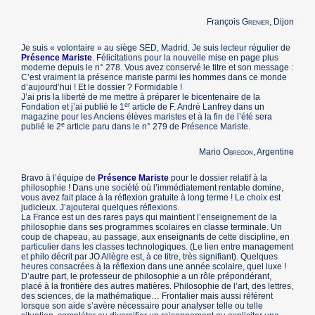
François
Grenier
, Dijon
Je suis « volontaire » au siège SED, Madrid. Je suis lecteur régulier de
Présence Mariste
. Félicitations pour la nouvelle mise en page plus
moderne depuis le n° 278. Vous avez conservé le titre et son message :
C’est vraiment la présence mariste parmi les hommes dans ce monde
d’aujourd’hui ! Et le dossier ? Formidable !
J’ai pris la liberté de me mettre à préparer le bicentenaire de la
er
Fondation et j’ai publié le 1
article de F. André Lanfrey dans un
magazine pour les Anciens élèves maristes et à la fin de l’été sera
e
publié le 2
article paru dans le n° 279 de Présence Mariste.
Mario
Obregon
, Argentine
Bravo à l’équipe de
Présence Mariste
pour le dossier relatif à la
philosophie ! Dans une société où l’immédiatement rentable domine,
vous avez fait place à la réflexion gratuite à long terme ! Le choix est
judicieux. J’ajouterai quelques réflexions.
La France est un des rares pays qui maintient l’enseignement de la
philosophie dans ses programmes scolaires en classe terminale. Un
coup de chapeau, au passage, aux enseignants de cette discipline, en
particulier dans les classes technologiques. (Le lien entre management
et philo décrit par JO Allègre est, à ce titre, très signifiant). Quelques
heures consacrées à la réflexion dans une année scolaire, quel luxe !
D’autre part, le professeur de philosophie a un rôle prépondérant,
placé à la frontière des autres matières. Philosophie de l’art, des lettres,
des sciences, de la mathématique… Frontalier mais aussi référent
lorsque son aide s’avère nécessaire pour analyser telle ou telle