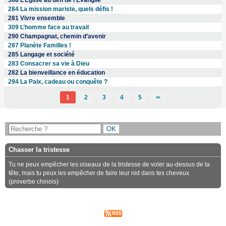
284 La mission mariste, quels défis !
281 Vivre ensemble
309 L’homme face au travail
290 Champagnat, chemin d’avenir
287 Planète Familles !
285 Langage et société
283 Consacrer sa vie à Dieu
282 La bienveillance en éducation
294 La Paix, cadeau ou conquête ?
1
2
3
4
5
∞
Chasser la tristesse
Tu ne peux empêcher les oiseaux de la tristesse de voler au-dessus de ta
tête, mais tu peux les empêcher de faire leur nid dans tes cheveux
(proverbe chinois)