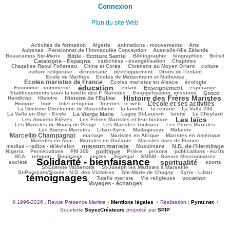
Connexion
Plan du site Web
104/2794
75/2794
155/2794
283/2794
84/2794
Activités de formation
Algérie
animations - mouvements
Arts
48/2794
86/2794
Aubenas : Pensionnat de l’Immaculée Conception
Australie-Nlle Zélande
681/2794
41/2794
582/2794
120/2794
810/2794
Beaucamps Ste-Marie
Bible - Ecriture Sainte
Bibliographie
biographies
Brésil
513/2794
180/2794
140/2794
Catalogne - Espagne
catéchèse - évangélisation
Chapitres
109/2794
290/2794
370/2794
42/2794
Chazelles Raoul Follereau
Chine et Corée
Chrétiens au Moyen Orient
culture
117/2794
91/2794
164/2794
11/2794
culture religieuse
démocratie
développement
Droits de l’enfant
136/2794
967/2794
Ecole de Marlhes
Ecoles de Matzenheim et Mulhouse
Ecoles maristes de France
257/2794
474/2794
107/2794
Ecoles maristes en Alsace
écologie
éducation
1550/2794
117/2794
772/2794
221/2794
65/2794
Economie - commerce
enfant
Enseignement
espérance
195/2794
795/2794
63/2794
Etablissements sous la tutelle des F. Maristes
Evangélisation, missions
Grèce
Histoire des Frères Maristes
245/2794
838/2794
1759/2794
157/2794
Handicap
Histoire
Histoire de l’Eglise
L’école et ses activités
24/2794
149/2794
155/2794
1092/2794
55/2794
Hongrie
Inde
Inter-religieux
Internet - le web
315/2794
80/2794
49/2794
93/2794
La Doctrine Chrétienne de Matzenheim
la famille
la retraite
La Valla 200
716/2794
423/2794
351/2794
260/2794
68/2794
La Valla en Gier - Ecole
La Vierge Marie
Lagny St-Laurent
laïcité
Le Cheylard
Les laïcs
153/2794
1528/2794
492/2794
Les Anciens Elèves
Les Frères Maristes et leur histoire
211/2794
551/2794
434/2794
Les Maristes de Bourg de Péage
Les Maristes Toulouse
Les Pères Maristes
113/2794
209/2794
29/2794
1065/2794
Les Soeurs Maristes
Liban-Syrie
Madagascar
Malaisie
Marcellin Champagnat
36/2794
489/2794
412/2794
307/2794
mariage
Maristes en Afrique
Maristes en Amérique
69/2794
424/2794
267/2794
Maristes en Asie
Maristes en Océanie
Maristes hors de France
mission mariste
1102/2794
72/2794
830/2794
54/2794
medias - radios - télévision
Musulmans
N.D. de l’Hermitage
164/2794
156/2794
702/2794
237/2794
136/2794
271/2794
137/2794
Nigeria
Persécutions
PM 300
politique
Prière
prisons
publications - écrits
238/2794
44/2794
52/2794
58/2794
381/2794
271/2794
RCA
religion
Roumanie
sectes
Sénégal
SMSM - Soeurs Missionnaires
Solidarité - bienfaisance
spiritualité
2794/2794
1538/2794
343/2794
206/2794
société
sports
86/2794
118/2794
St-Etienne Valbenoîte
St-Joseph les Maristes à Marseille
63/2794
43/2794
2778/2794
St-Pourçain/Sioule - N.D. des Victoires
Ste-Marie de Chagny
Syrie - Liban
témoignages
147/2794
158/2794
636/2794
623/2794
Tutelle mariste
Vie religieuse
vocation
Voyages - échanges
©
1996-2026 , Revue Présence Mariste
•
Mentions légales
•
Réalisation :
Pyrat.net
•
Squelette
SoyezCréateurs
propulsé par
SPIP