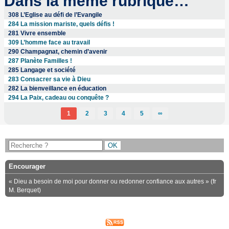
Dans la même rubrique…
308 L’Eglise au défi de l’Evangile
284 La mission mariste, quels défis !
281 Vivre ensemble
309 L’homme face au travail
290 Champagnat, chemin d’avenir
287 Planète Familles !
285 Langage et société
283 Consacrer sa vie à Dieu
282 La bienveillance en éducation
294 La Paix, cadeau ou conquête ?
1
2
3
4
5
∞
Encourager
« Dieu a besoin de moi pour donner ou redonner confiance aux autres » (fr
M. Berquet)