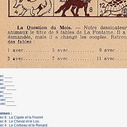
vec ____
vec ____
vec _____
avec _____
vec____
vec ____
avec ____
avec _____
onses :
ec 6 : La Cigale et la Fourmi
ec 8 : Le Cheval et le Lou
ec 4 : Le Corbeau et le Renard