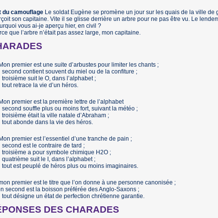
rt du camouflage
Le soldat Eugène se promène un jour sur les quais de la ville de gar
çoit son capitaine. Vite il se glisse derrière un arbre pour ne pas être vu. Le lende
urquoi vous ai-je aperçu hier, en civil ?
rce que l’arbre n’était pas assez large, mon capitaine.
HARADES
 Mon premier est une suite d’arbustes pour limiter les chants ;
second contient souvent du miel ou de la confiture ;
troisième suit le O, dans l’alphabet ;
tout retrace la vie d’un héros.
 Mon premier est la première lettre de l’alphabet
second souffle plus ou moins fort, suivant la météo ;
troisième était la ville natale d’Abraham ;
tout abonde dans la vie des héros.
 Mon premier est l’essentiel d’une tranche de pain ;
second est le contraire de tard ;
 troisième a pour symbole chimique H2O ;
quatrième suit le I, dans l’alphabet ;
tout est peuplé de héros plus ou moins imaginaires.
 mon premier est le titre que l’on donne à une personne canonisée ;
n second est la boisson préférée des Anglo-Saxons ;
tout désigne un état de perfection chrétienne garantie.
ÉPONSES DES CHARADES