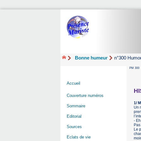
Bonne humeur
n°300 Humo
PM 300
Accueil
H
Couverture numéros
1/ 
Sommaire
Un m
pren
l’int
Editorial
- Eh
Pas
Sources
Le p
cham
Eclats de vie
moi