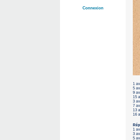
Connexion
1 a
5 a
9 a
15 
3 a
7 a
13 
16 
Rép
1 av
3 av
5 av