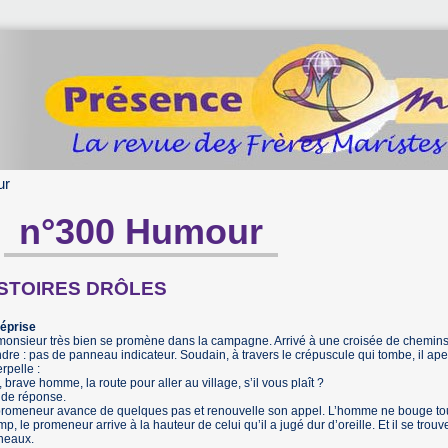
ur
n°300 Humour
ISTOIRES DRÔLES
Méprise
onsieur très bien se promène dans la campagne. Arrivé à une croisée de chemins il
dre : pas de panneau indicateur. Soudain, à travers le crépuscule qui tombe, il ap
erpelle :
, brave homme, la route pour aller au village, s’il vous plaît ?
 de réponse.
romeneur avance de quelques pas et renouvelle son appel. L’homme ne bouge touj
p, le promeneur arrive à la hauteur de celui qu’il a jugé dur d’oreille. Et il se trou
neaux.