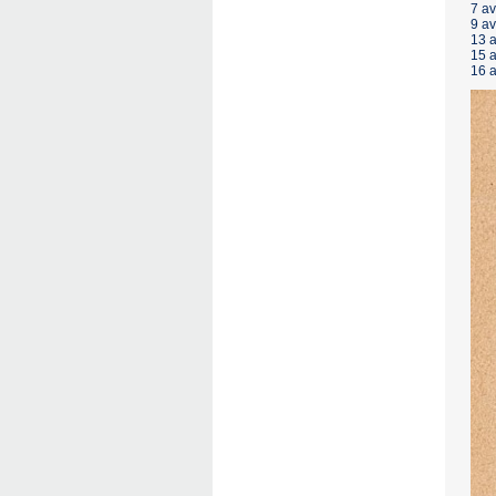
7 av
9 av
13 a
15 a
16 a