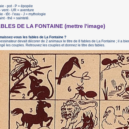
aie - pot - P = épopée
 - vent - UR = aventure
ie - tôt - l’eau - J = mythologie
aint - thé = sainteté.
BLES DE LA FONTAINE (mettre l’image)
naissez-vous les fables de La Fontaine ?
essinateur devait décorer de 2 animaux le titre de 8 fables de La Fontaine ; il a b
gé les couples. Retrouvez les couples et donnez le titre des fables.