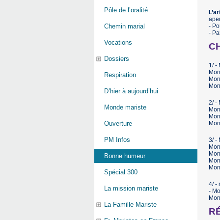
Pôle de l’oralité
L’a
aper
- Po
Chemin marial
- Pa
Vocations
C
Dossiers
1/ -
Mon 
Respiration
Mon 
Mon 
D’hier à aujourd’hui
2/ -
Monde mariste
Mon 
Mon 
Mon 
Ouverture
PM Infos
3/ -
Mon 
Mon
Bonne humeur
Mon 
Mon 
Spécial 300
4/ -
La mission mariste
- Mo
Mon 
La Famille Mariste
R