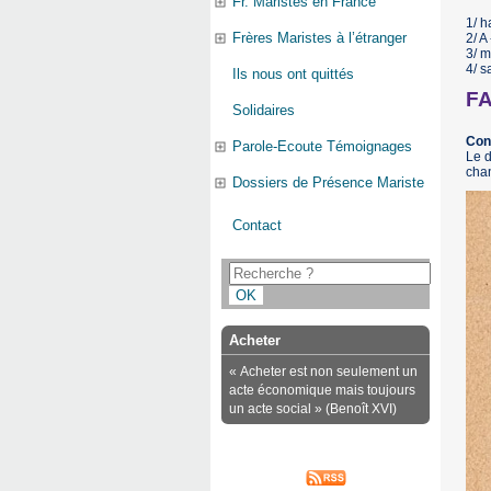
Fr. Maristes en France
1/ h
Frères Maristes à l’étranger
2/ A
3/ m
4/ s
Ils nous ont quittés
FA
Solidaires
Con
Parole-Ecoute Témoignages
Le d
chan
Dossiers de Présence Mariste
Contact
Acheter
« Acheter est non seulement un
acte économique mais toujours
un acte social » (Benoît XVI)