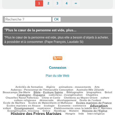
1
2
3
4
∞
"Plus le cœur de la personne est vide, plus…
"Plus le cœur de la personne est vide, plus elle a besoin d’objets à acheter,
à posséder et à consommer. (Pape François, Laudato Si)
Connexion
Plan du site Web
122/3525
110/3525
144/3525
412/3525
95/3525
Activités de formation
Algérie
animations - mouvements
Arts
50/3525
85/3525
Aubenas : Pensionnat de l’Immaculée Conception
Australie-Nlle Zélande
954/3525
95/3525
620/3525
134/3525
894/3525
Beaucamps Ste-Marie
Bible - Ecriture Sainte
Bibliographie
biographies
Brésil
738/3525
161/3525
244/3525
Catalogne - Espagne
catéchèse - évangélisation
Chapitres
141/3525
253/3525
551/3525
46/3525
Chazelles Raoul Follereau
Chine et Corée
Chrétiens au Moyen Orient
culture
144/3525
74/3525
160/3525
9/3525
culture religieuse
démocratie
développement
Droits de l’enfant
148/3525
990/3525
273/3525
Ecole de Marlhes
Ecoles de Matzenheim et Mulhouse
Ecoles maristes de France
éducation
632/3525
214/3525
2066/3525
189/3525
Ecoles maristes en Alsace
écologie
Economie - commerce
1103/3525
285/3525
61/3525
344/3525
enfant
Enseignement
espérance
Etablissements sous la tutelle des F. Maristes
727/3525
177/3525
302/3525
906/3525
2367/3525
Evangélisation, missions
Grèce
Handicap
Histoire
Histoire de l’Eglise
Histoire des Frères Maristes
157/3525
22/3525
225/3525
233/3525
Hongrie
Inde
Inter-religieux