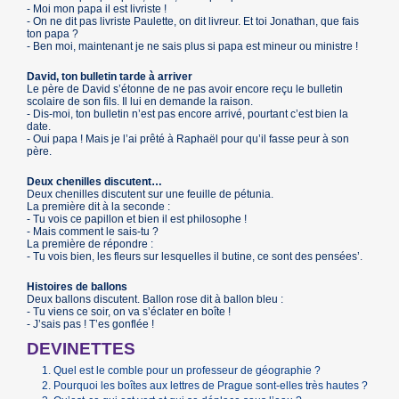
- Moi mon papa il est livriste !
- On ne dit pas livriste Paulette, on dit livreur. Et toi Jonathan, que fais
ton papa ?
- Ben moi, maintenant je ne sais plus si papa est mineur ou ministre !
David, ton bulletin tarde à arriver
Le père de David s’étonne de ne pas avoir encore reçu le bulletin
scolaire de son fils. Il lui en demande la raison.
- Dis-moi, ton bulletin n’est pas encore arrivé, pourtant c’est bien la
date.
- Oui papa ! Mais je l’ai prêté à Raphaël pour qu’il fasse peur à son
père.
Deux chenilles discutent…
Deux chenilles discutent sur une feuille de pétunia.
La première dit à la seconde :
- Tu vois ce papillon et bien il est philosophe !
- Mais comment le sais-tu ?
La première de répondre :
- Tu vois bien, les fleurs sur lesquelles il butine, ce sont des pensées’.
Histoires de ballons
Deux ballons discutent. Ballon rose dit à ballon bleu :
- Tu viens ce soir, on va s’éclater en boîte !
- J’sais pas ! T’es gonflée !
DEVINETTES
Quel est le comble pour un professeur de géographie ?
Pourquoi les boîtes aux lettres de Prague sont-elles très hautes ?