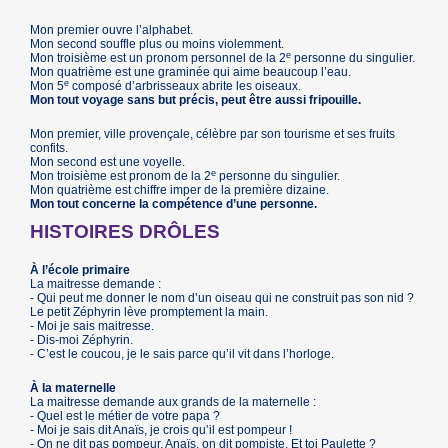
Mon premier ouvre l’alphabet.
Mon second souffle plus ou moins violemment.
e
Mon troisième est un pronom personnel de la 2
personne du singulier.
Mon quatrième est une graminée qui aime beaucoup l’eau.
e
Mon 5
composé d’arbrisseaux abrite les oiseaux.
Mon tout voyage sans but précis, peut être aussi fripouille.
Mon premier, ville provençale, célèbre par son tourisme et ses fruits
confits.
Mon second est une voyelle.
e
Mon troisième est pronom de la 2
personne du singulier.
Mon quatrième est chiffre imper de la première dizaine.
Mon tout concerne la compétence d’une personne.
HISTOIRES DRÔLES
À l’école primaire
La maitresse demande :
- Qui peut me donner le nom d’un oiseau qui ne construit pas son nid ?
Le petit Zéphyrin lève promptement la main.
- Moi je sais maitresse.
- Dis-moi Zéphyrin.
- C’est le coucou, je le sais parce qu’il vit dans l’horloge.
À la maternelle
La maitresse demande aux grands de la maternelle :
- Quel est le métier de votre papa ?
- Moi je sais dit Anaïs, je crois qu’il est pompeur !
- On ne dit pas pompeur, Anaïs, on dit pompiste. Et toi Paulette ?