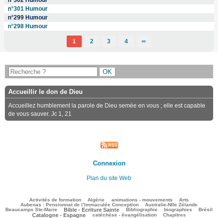
n°301 Humour
n°299 Humour
n°298 Humour
1
2
3
4
∞
Accueillir le don de Dieu
Accueillez humblement la parole de Dieu semée en vous ; elle est capable
de vous sauver. Jc 1, 21
Connexion
Plan du site Web
105/3172
75/3172
177/3172
295/3172
86/3172
Activités de formation
Algérie
animations - mouvements
Arts
49/3172
87/3172
Aubenas : Pensionnat de l’Immaculée Conception
Australie-Nlle Zélande
724/3172
41/3172
634/3172
120/3172
853/3172
Beaucamps Ste-Marie
Bible - Ecriture Sainte
Bibliographie
biographies
Brésil
599/3172
220/3172
144/3172
Catalogne - Espagne
catéchèse - évangélisation
Chapitres