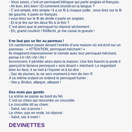
- Vous savez, c’est un perroquet bilingue qui parle anglais et français.
- Ah bon, très bien ! Et comment choisit-on la langue ?
- C’est simple, très simple ! Il a un fil à chaque patte ; vous tirez sur le fil
de gauche, il parle en français.
i vous tirez sur le fil de droite il parle en anglais.
- Et si je tire sur les deux fils à la fois ?
C’est alors que le perroquet lui répond sèchement :
- Eh, grand couillon ! Réfléchi, je me casse la gueule !
Il ne faut pas se fier au panneau !
Un cambrioleur passe devant l’entrée d’une maison où est écrit sur un
panneau : « ATTENTION, perroquet méchant ! »
Ils imaginent impressionner le monde avec leur perroquet méchant,
pense-t-il ! Ah ! Ah ! Ah !
Inconscient, il pénètre alors dans la maison. Une fois franchi la porte il
aperçoit le fameux perroquet « sois disant » méchant. Le regardant
bien en face, il se met à l’injurier et à lui dire :
- Sac de plumes, tu ne sers vraiment à rien de rien !!!
À ce même instant on entend le perroquet hurler :
- Vas-y, Brutus, attaque, attaque !
Des mots pas gentils
La scène se passe au bord du Nil.
C’est un chien qui rencontre un crocodile.
Le crocodile dit au chien :
- Salut, sac à puces !
Le chien, pas en reste, lui répond :
- Salut, sac à main !
DEVINETTES