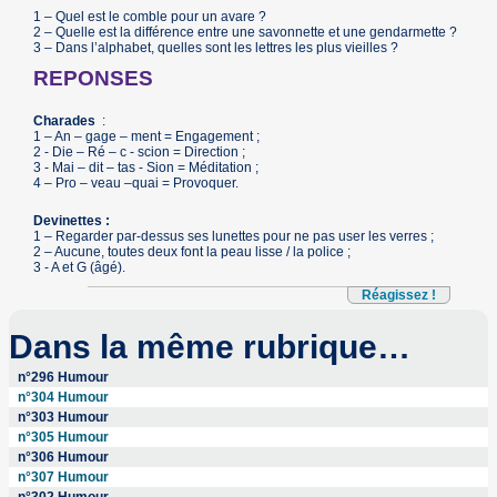
1 – Quel est le comble pour un avare ?
2 – Quelle est la différence entre une savonnette et une gendarmette ?
3 – Dans l’alphabet, quelles sont les lettres les plus vieilles ?
REPONSES
Charades
:
1 – An – gage – ment = Engagement ;
2 - Die – Ré – c - scion = Direction ;
3 - Mai – dit – tas - Sion = Méditation ;
4 – Pro – veau –quai = Provoquer.
Devinettes :
1 – Regarder par-dessus ses lunettes pour ne pas user les verres ;
2 – Aucune, toutes deux font la peau lisse / la police ;
3 - A et G (âgé).
Réagissez !
Dans la même rubrique…
n°296 Humour
n°304 Humour
n°303 Humour
n°305 Humour
n°306 Humour
n°307 Humour
n°302 Humour