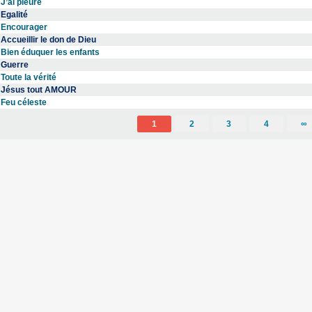
J’ai pleuré
Egalité
Encourager
Accueillir le don de Dieu
Bien éduquer les enfants
Guerre
Toute la vérité
Jésus tout AMOUR
Feu céleste
1
2
3
4
∞