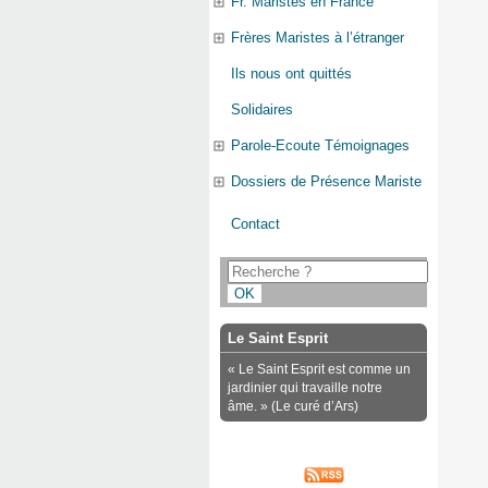
Fr. Maristes en France
Frères Maristes à l’étranger
Ils nous ont quittés
Solidaires
Parole-Ecoute Témoignages
Dossiers de Présence Mariste
Contact
Le Saint Esprit
« Le Saint Esprit est comme un
jardinier qui travaille notre
âme. » (Le curé d’Ars)