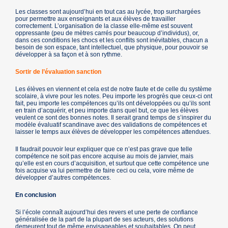
Les classes sont aujourd’hui en tout cas au lycée, trop surchargées
pour permettre aux enseignants et aux élèves de travailler
correctement. L’organisation de la classe elle-même est souvent
oppressante (peu de mètres carrés pour beaucoup d’individus), or,
dans ces conditions les chocs et les conflits sont inévitables, chacun a
besoin de son espace, tant intellectuel, que physique, pour pouvoir se
développer à sa façon et à son rythme.
Sortir de l’évaluation sanction
Les élèves en viennent et cela est de notre faute et de celle du système
scolaire, à vivre pour les notes. Peu importe les progrès que ceux-ci ont
fait, peu importe les compétences qu’ils ont développées ou qu’ils sont
en train d’acquérir, et peu importe dans quel but, ce que les élèves
veulent ce sont des bonnes notes. Il serait grand temps de s’inspirer du
modèle évaluatif scandinave avec des validations de compétences et
laisser le temps aux élèves de développer les compétences attendues.
Il faudrait pouvoir leur expliquer que ce n’est pas grave que telle
compétence ne soit pas encore acquise au mois de janvier, mais
qu’elle est en cours d’acquisition, et surtout que cette compétence une
fois acquise va lui permettre de faire ceci ou cela, voire même de
développer d’autres compétences.
En conclusion
Si l’école connaît aujourd’hui des revers et une perte de confiance
généralisée de la part de la plupart de ses acteurs, des solutions
demeurent tout de même envisageables et souhaitables. On peut