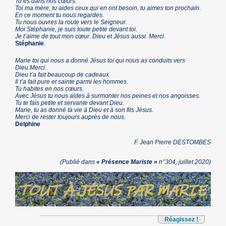
Tu es dans nos cœurs.
Toi ma mère, tu aides ceux qui en ont besoin, tu aimes ton prochain.
En ce moment tu nous regardes.
Tu nous ouvres la route vers le Seigneur.
Moi Stéphanie, je suis toute petite devant toi.
Je t’aime de tout mon cœur. Dieu et Jésus aussi. Merci.
Stéphanie
.
Marie toi qui nous a donné Jésus toi qui nous as conduits vers
Dieu.Merci.
Dieu t’a fait beaucoup de cadeaux.
Il t’a fait pure et sainte parmi les hommes.
Tu habites en nos cœurs.
Avec Jésus tu nous aides à surmonter nos peines et nos angoisses.
Tu te fais petite et servante devant Dieu.
Marie, tu as donné ta vie à Dieu et à son fils Jésus.
Merci de rester toujours auprès de nous.
Delphine
F. Jean Pierre DESTOMBES
(Publié dans
« Présence Mariste »
n°304, juillet 2020)
Réagissez !