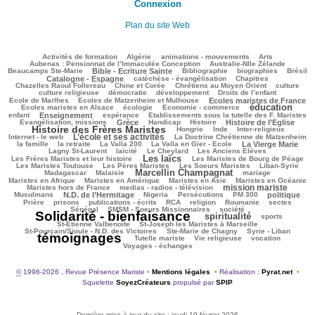
Connexion
Plan du site Web
122/3235
75/3235
149/3235
362/3235
76/3235
Activités de formation
Algérie
animations - mouvements
Arts
54/3235
93/3235
Aubenas : Pensionnat de l’Immaculée Conception
Australie-Nlle Zélande
727/3235
57/3235
593/3235
119/3235
1001/3235
Beaucamps Ste-Marie
Bible - Ecriture Sainte
Bibliographie
biographies
Brésil
674/3235
212/3235
148/3235
Catalogne - Espagne
catéchèse - évangélisation
Chapitres
102/3235
304/3235
434/3235
37/3235
Chazelles Raoul Follereau
Chine et Corée
Chrétiens au Moyen Orient
culture
129/3235
117/3235
164/3235
9/3235
culture religieuse
démocratie
développement
Droits de l’enfant
148/3235
999/3235
294/3235
Ecole de Marlhes
Ecoles de Matzenheim et Mulhouse
Ecoles maristes de France
éducation
619/3235
102/3235
1708/3235
118/3235
Ecoles maristes en Alsace
écologie
Economie - commerce
879/3235
213/3235
67/3235
250/3235
enfant
Enseignement
espérance
Etablissements sous la tutelle des F. Maristes
722/3235
72/3235
328/3235
928/3235
2013/3235
Evangélisation, missions
Grèce
Handicap
Histoire
Histoire de l’Eglise
Histoire des Frères Maristes
156/3235
54/3235
166/3235
159/3235
Hongrie
Inde
Inter-religieux
L’école et ses activités
1235/3235
49/3235
337/3235
Internet - le web
La Doctrine Chrétienne de Matzenheim
112/3235
72/3235
98/3235
784/3235
475/3235
la famille
la retraite
La Valla 200
La Valla en Gier - Ecole
La Vierge Marie
364/3235
289/3235
81/3235
159/3235
Lagny St-Laurent
laïcité
Le Cheylard
Les Anciens Elèves
Les laïcs
1659/3235
494/3235
253/3235
Les Frères Maristes et leur histoire
Les Maristes de Bourg de Péage
587/3235
459/3235
132/3235
216/3235
Les Maristes Toulouse
Les Pères Maristes
Les Soeurs Maristes
Liban-Syrie
Marcellin Champagnat
26/3235
1498/3235
47/3235
469/3235
Madagascar
Malaisie
mariage
476/3235
340/3235
76/3235
477/3235
Maristes en Afrique
Maristes en Amérique
Maristes en Asie
Maristes en Océanie
mission mariste
297/3235
1215/3235
90/3235
Maristes hors de France
medias - radios - télévision
991/3235
56/3235
179/3235
181/3235
761/3235
215/3235
Musulmans
N.D. de l’Hermitage
Nigeria
Persécutions
PM 300
politique
124/3235
307/3235
172/3235
280/3235
46/3235
43/3235
67/3235
Prière
prisons
publications - écrits
RCA
religion
Roumanie
sectes
399/3235
337/3235
3043/3235
Sénégal
SMSM - Soeurs Missionnaires
société
Solidarité - bienfaisance
spiritualité
1701/3235
336/3235
241/3235
sports
94/3235
131/3235
St-Etienne Valbenoîte
St-Joseph les Maristes à Marseille
54/3235
37/3235
3235/3235
St-Pourçain/Sioule - N.D. des Victoires
Ste-Marie de Chagny
Syrie - Liban
témoignages
191/3235
174/3235
597/3235
632/3235
Tutelle mariste
Vie religieuse
vocation
Voyages - échanges
©
1996-2026 , Revue Présence Mariste
•
Mentions légales
•
Réalisation :
Pyrat.net
•
Squelette
SoyezCréateurs
propulsé par
SPIP
Dernière mise à jour du site : jeudi 19 février 2026