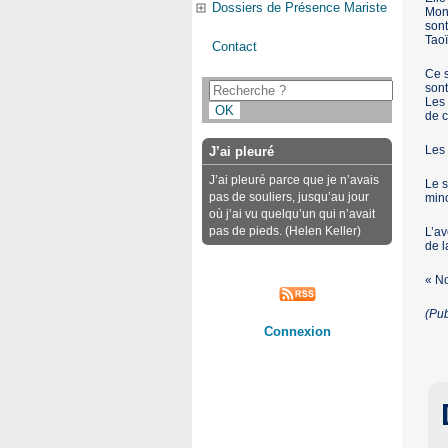
Dossiers de Présence Mariste
Mona
son
Tao
Contact
Ce s
sont
Les 
de c
Les 
J’ai pleuré
J’ai pleuré parce que je n’avais
Le s
pas de souliers, jusqu’au jour
mino
où j’ai vu quelqu’un qui n’avait
pas de pieds. (Helen Keller)
L’av
de l
« No
(Pu
Connexion