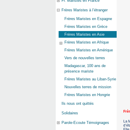
Fr. Maristes en France
Frères Maristes à l’étranger
Frères Maristes en Espagne
Frères Maristes en Grèce
Frères Maristes en Asie
Frères Maristes en Afrique
Frères Maristes en Amérique
Vers de nouvelles terres
Madagascar, 100 ans de
présence mariste
Frères Maristes au Liban-Syrie
Nouvelles terres de mission
Frères Maristes en Hongrie
Ils nous ont quittés
Frè
Solidaires
La M
Parole-Ecoute Témoignages
d’ét
Elle