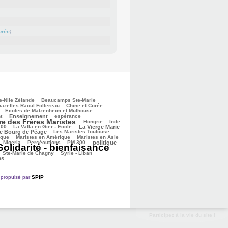
orée
)
e-Nlle Zélande
Beaucamps Ste-Marie
azelles Raoul Follereau
Chine et Corée
Ecoles de Matzenheim et Mulhouse
t
Enseignement
espérance
re des Frères Maristes
Hongrie
Inde
200
La Valla en Gier - Ecole
La Vierge Marie
de Bourg de Péage
Les Maristes Toulouse
ique
Maristes en Amérique
Maristes en Asie
Nigeria
Persécutions
PM 300
politique
Solidarité - bienfaisance
Ste-Marie de Chagny
Syrie - Liban
es
propulsé par
SPIP
Participez à la vie du site !