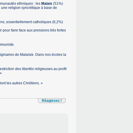
ommunautés ethniques : les
Malais
(51%)
 une religion syncrétique à base de
ens, essentiellement catholiques (6,2%)
r pour faire face aux pressions très fortes
mmuniste.
iginaires de Malaisie. Dans nos écoles la
triction des libertés religieuses au profit
 »
ont les autres Chrétiens. »
Réagissez !