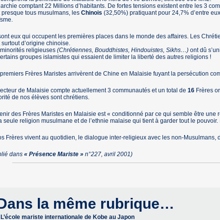
rchie comptant 22 Millions d’habitants. De fortes tensions existent entre les 3 c
t presque tous musulmans, les
Chinois
(32,50%) pratiquant pour 24,7% d’entre eux
ïsme.
ont eux qui occupent les premières places dans le monde des affaires. Les Chréti
 surtout d’origine chinoise.
minorités religieuses
(Chrétiennes, Bouddhistes, Hindouistes, Sikhs…)
ont dû s’uni
ertains groupes islamistes qui essaient de limiter la liberté des autres religions !
premiers Frères Maristes arrivèrent de Chine en Malaisie fuyant la persécution co
ecteur de Malaisie compte actuellement 3 communautés et un total de
16
Frères or
rité de nos élèves sont chrétiens.
enir des Frères Maristes en Malaisie est « conditionné par ce qui semble être une res
a seule religion musulmane et de l’ethnie malaise qui tient à garder tout le pouvoir.
s Frères vivent au quotidien, le dialogue inter-religieux avec les non-Musulmans, d
blié dans
« Présence Mariste »
n°227, avril 2001)
Dans la même rubrique…
L’école mariste internationale de Kobe au Japon