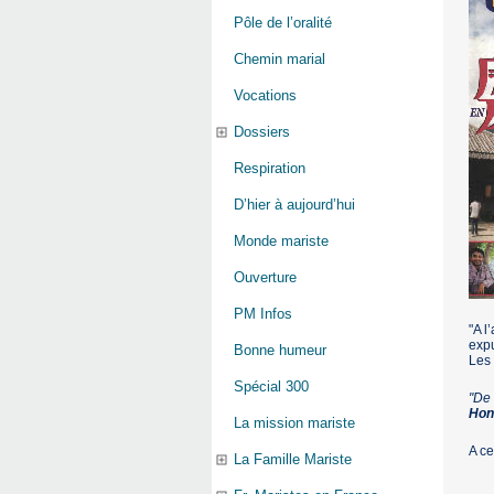
Pôle de l’oralité
Chemin marial
Vocations
Dossiers
Respiration
D’hier à aujourd’hui
Monde mariste
Ouverture
PM Infos
"A l
exp
Bonne humeur
Les 
Spécial 300
"De 
Hon
La mission mariste
A ce
La Famille Mariste