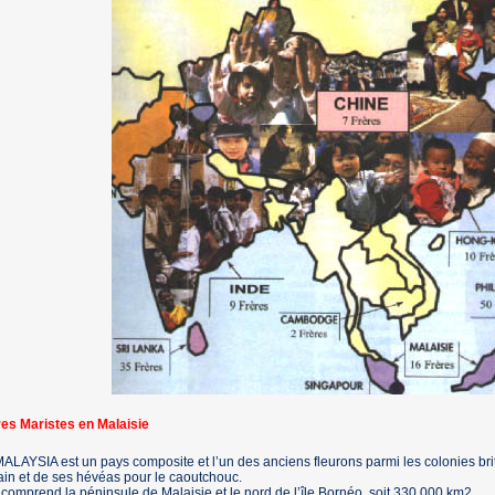
res Maristes en Malaisie
ALAYSIA est un pays composite et l’un des anciens fleurons parmi les colonies bri
ain et de ses hévéas pour le caoutchouc.
 comprend la péninsule de Malaisie et le nord de l’île Bornéo, soit 330 000 km2.