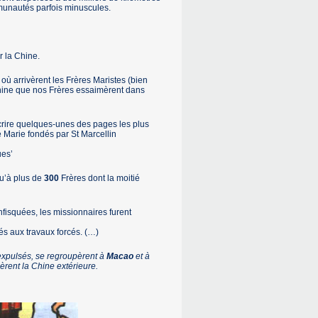
munautés parfois minuscules.
 la Chine.
où arrivèrent les Frères Maristes (bien
 Chine que nos Frères essaimèrent dans
rire quelques-unes des pages les plus
e Marie fondés par St Marcellin
ues’
qu’à plus de
300
Frères dont la moitié
fisquées, les missionnaires furent
és aux travaux forcés. (…)
expulsés, se regroupèrent à
Macao
et à
èrent la Chine extérieure.