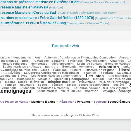
ent ans de présence mariste en Extrême Orient
(
Chine et Corée
/
Persécutions
)
résence Mariste en Malaysia
(
Malaisie
)
résence Mariste en Corée du Sud
(
Chine et Corée
/
témoignages
/
vocation
)
n ardent missionnaire : Frère Gabriel Robbe (1889-1970)
(
biographies
/
Chine et C
e l’impératrice Ts’eu-Hi à Mao-Tsé-Tung
(
biographies
/
Chine et Corée
)
Plan du site Web
mations - mouvements
Arts
Aubenas : Pensionnat de l’Immaculée Conception
Australi
biographies
Brésil
Catalogne - Espagne
catéchèse - évangélisation
Chapitres
Ch
culture religieuse
démocratie
développement
Droits de l’enfant
Ecole de Marlhes
éducation
Ecoles maristes en Alsace
écologie
Economie - commerce
enfan
Histoi
Evangélisation, missions
Grèce
Handicap
Histoire
Histoire de l’Eglise
ses activités
La Doctrine Chrétienne de Matzenheim
la famille
la retraite
La Valla 
Les laïcs
Les Anciens Elèves
Les Frères Maristes et leur histoire
Les Maristes 
ban-Syrie
Madagascar
Malaisie
Marcellin Champagnat
mariage
Maristes en Afr
mission mariste
e
medias - radios - télévision
Musulmans
N.D. de l’Hermitage
A
religion
Roumanie
sectes
Sénégal
SMSM - Soeurs Missionnaires
société
e Valbenoîte
St-Joseph les Maristes à Marseille
St-Pourçain/Sioule - N.D. des Victoires
témoignages
Tutelle mariste
Vie religieuse
vocation
Voyages - échang
ue Présence Mariste
•
Mentions légales
•
Réalisation :
Pyrat.net
•
Squelette
SoyezCréateurs
Dernière mise à jour du site : jeudi 19 février 2026