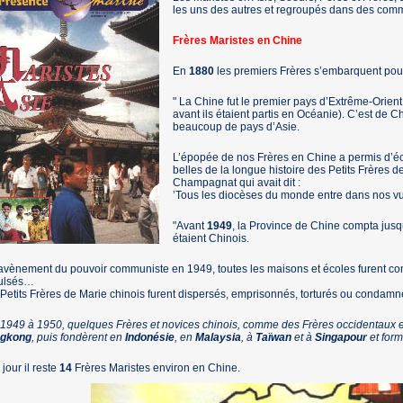
les uns des autres et regroupés dans des com
Frères Maristes en Chine
En
1880
les premiers Frères s’embarquent pour
" La Chine fut le premier pays d’Extrême-Orient 
avant ils étaient partis en Océanie). C’est de
beaucoup de pays d’Asie.
L’épopée de nos Frères en Chine a permis d’éc
belles de la longue histoire des Petits Frères d
Champagnat qui avait dit :
’Tous les diocèses du monde entre dans nos v
"Avant
1949
, la Province de Chine compta jus
étaient Chinois.
’avènement du pouvoir communiste en 1949, toutes les maisons et écoles furent con
ulsés…
Petits Frères de Marie chinois furent dispersés, emprisonnés, torturés ou condamn
1949 à 1950, quelques Frères et novices chinois, comme des Frères occidentaux 
gkong
, puis fondèrent en
Indonésie
, en
Malaysia
, à
Taïwan
et à
Singapour
et form
 jour il reste
14
Frères Maristes environ en Chine.