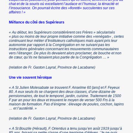
chat et de la souris où excellaient l’audace et l’humour, la ténacité et
l’insouciance. On pourrait écrire des »fioretti« succulentes sur ces
affaires ! »
Méfiance du côté des Supérieurs
« Au début, les Supérieurs considérèrent ces Frères » sécularisés
« plus ou moins de leur propre initiative comme des »renégats« , certes
continuant leur métier d’Instituteurs catholiques mais ayant pris leur
autonomie par rapport à la Congrégation en ne suivant pas les
instructions générales concernant les mouvements communautaires
vers l’étranger. De plus ils devaient alors proclamer, de bouche et non
de cœur, qu’ils ne faisaient plus partie de la Congrégation … »
(relation de Fr. Gaston Layral, Province de Lacabane)
Une vie souvent héroïque
« A St Julien Molesabate se trouvent F. Anselme 60 [ans] et F. Feyeux
80. A eux seuls ils se chargent des deux classes, d’une dizaine de
pensionnaires, de tout le temporel, jardin, cuisine. Traitement de 1500
F par an pour les deux et trouvent le moyen de verser 500 Frs à la
maison de formation. Pas d’énigme : élevage de poules, cochon, lapins
… et l’austérité. »
(relation de Fr. Gaston Layral, Province de Lacabane)
« A St Bouzile (Hérault), F. Orientius a tenu jusqu’en août 1919 jusqu’à
85 ans, faisant sa petite classe d’une trentaine d’élèves. ’Je ne puis