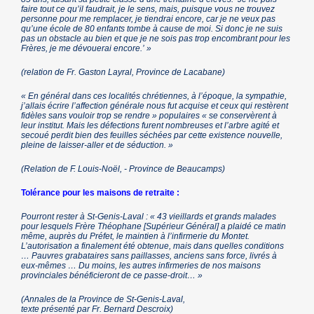
faire tout ce qu’il faudrait, je le sens, mais, puisque vous ne trouvez
personne pour me remplacer, je tiendrai encore, car je ne veux pas
qu’une école de 80 enfants tombe à cause de moi. Si donc je ne suis
pas un obstacle au bien et que je ne sois pas trop encombrant pour les
Frères, je me dévouerai encore.’ »
(relation de Fr. Gaston Layral, Province de Lacabane)
« En général dans ces localités chrétiennes, à l’époque, la sympathie,
j’allais écrire l’affection générale nous fut acquise et ceux qui restèrent
fidèles sans vouloir trop se rendre » populaires « se conservèrent à
leur institut. Mais les défections furent nombreuses et l’arbre agité et
secoué perdit bien des feuilles séchées par cette existence nouvelle,
pleine de laisser-aller et de séduction. »
(Relation de F. Louis-Noël, - Province de Beaucamps)
Tolérance pour les maisons de retraite :
Pourront rester à St-Genis-Laval : « 43 vieillards et grands malades
pour lesquels Frère Théophane [Supérieur Général] a plaidé ce matin
même, auprès du Préfet, le maintien à l’infirmerie du Montet.
L’autorisation a finalement été obtenue, mais dans quelles conditions
… Pauvres grabataires sans paillasses, anciens sans force, livrés à
eux-mêmes … Du moins, les autres infirmeries de nos maisons
provinciales bénéficieront de ce passe-droit… »
(Annales de la Province de St-Genis-Laval,
texte présenté par Fr. Bernard Descroix)