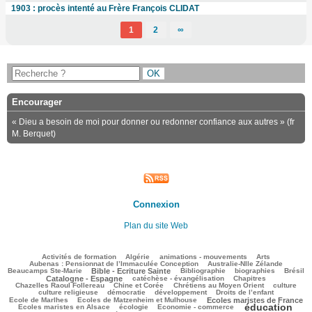
1903 : procès intenté au Frère François CLIDAT
1
2
∞
Encourager
« Dieu a besoin de moi pour donner ou redonner confiance aux autres » (fr
M. Berquet)
Connexion
Plan du site Web
71/1594
43/1594
69/1594
135/1594
42/1594
Activités de formation
Algérie
animations - mouvements
Arts
30/1594
43/1594
Aubenas : Pensionnat de l’Immaculée Conception
Australie-Nlle Zélande
354/1594
28/1594
301/1594
105/1594
383/1594
Beaucamps Ste-Marie
Bible - Ecriture Sainte
Bibliographie
biographies
Brésil
311/1594
78/1594
97/1594
Catalogne - Espagne
catéchèse - évangélisation
Chapitres
70/1594
111/1594
213/1594
27/1594
Chazelles Raoul Follereau
Chine et Corée
Chrétiens au Moyen Orient
culture
53/1594
27/1594
78/1594
4/1594
culture religieuse
démocratie
développement
Droits de l’enfant
97/1594
443/1594
141/1594
Ecole de Marlhes
Ecoles de Matzenheim et Mulhouse
Ecoles maristes de France
éducation
303/1594
65/1594
932/1594
85/1594
Ecoles maristes en Alsace
écologie
Economie - commerce