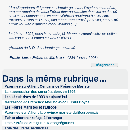
" Les Supérieurs dirigèrent à l’Hermitage, avant l’expiration du délai,
une quarantaine de vieux Frères devenus inutiles dans les écoles où
se fit la sécularisation. Ces bons vétérans arrivèrent à la Maison
Provinciale vers le 15 mai, afin d’être nombreux à protester, au cas où
aurait lieu une expulsion manu milatari.(…)
Le 19 mai 1903, dans la matinée, M. Marécat, commissaire de police,
vint constater. Il trouva 80 vieux Frères ! "
(Annales de N.D. de l’Hermitage - extraits)
(Publié dans
« Présence Mariste »
n°234, janvier 2003)
Réagissez !
Dans la même rubrique…
Varennes-sur-Allier : Cent ans de Présence Mariste
La suppression des congrégations en 1903
Les sécularisés de 1903 à aujourd’hui
Naissance de Présence Mariste avec F. Paul Boyat
Les Frères Maristes et l’Europe.
Varennes-sur-Allier : la province mariste du Bourbonnais
Fuir et chercher refuge à l’étranger
1903 : Prélude et fugue aux congrégations
La vie des Frères sécularisés