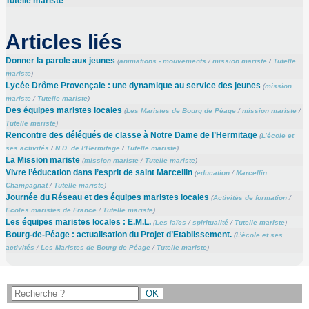
Tutelle mariste
Articles liés
Donner la parole aux jeunes
(
animations - mouvements
/
mission mariste
/
Tutelle
mariste
)
Lycée Drôme Provençale : une dynamique au service des jeunes
(
mission
mariste
/
Tutelle mariste
)
Des équipes maristes locales
(
Les Maristes de Bourg de Péage
/
mission mariste
/
Tutelle mariste
)
Rencontre des délégués de classe à Notre Dame de l’Hermitage
(
L’école et
ses activités
/
N.D. de l’Hermitage
/
Tutelle mariste
)
La Mission mariste
(
mission mariste
/
Tutelle mariste
)
Vivre l’éducation dans l’esprit de saint Marcellin
(
éducation
/
Marcellin
Champagnat
/
Tutelle mariste
)
Journée du Réseau et des équipes maristes locales
(
Activités de formation
/
Ecoles maristes de France
/
Tutelle mariste
)
Les équipes maristes locales : E.M.L.
(
Les laïcs
/
spiritualité
/
Tutelle mariste
)
Bourg-de-Péage : actualisation du Projet d’Etablissement.
(
L’école et ses
activités
/
Les Maristes de Bourg de Péage
/
Tutelle mariste
)