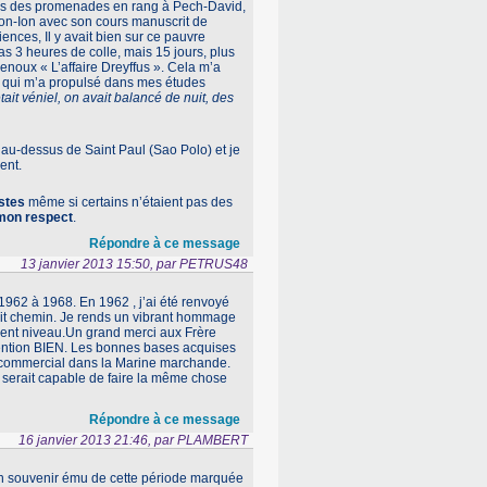
irs des promenades en rang à Pech-David,
Ion-Ion avec son cours manuscrit de
nces, Il y avait bien sur ce pauvre
s 3 heures de colle, mais 15 jours, plus
enoux « L’affaire Dreyffus ». Cela m’a
ce qui m’a propulsé dans mes études
ait véniel, on avait balancé de nuit, des
n au-dessus de Saint Paul (Sao Polo) et je
ent.
istes
même si certains n’étaient pas des
 mon respect
.
Répondre à ce message
13 janvier 2013 15:50, par PETRUS48
1962 à 1968. En 1962 , j’ai été renvoyé
roit chemin. Je rends un vibrant hommage
lent niveau.Un grand merci aux Frère
tion BIEN. Les bonnes bases acquises
e commercial dans la Marine marchande.
i serait capable de faire la même chose
Répondre à ce message
16 janvier 2013 21:46, par PLAMBERT
un souvenir ému de cette période marquée