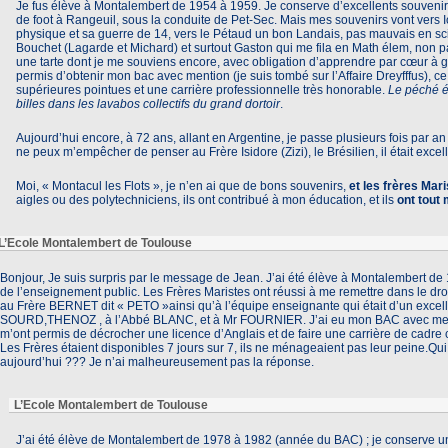
Je fus élève à Montalembert de 1954 à 1959. Je conserve d’excellents souven
de foot à Rangeuil, sous la conduite de Pet-Sec. Mais mes souvenirs vont vers 
physique et sa guerre de 14, vers le Pétaud un bon Landais, pas mauvais en scie
Bouchet (Lagarde et Michard) et surtout Gaston qui me fila en Math élem, non pa
une tarte dont je me souviens encore, avec obligation d’apprendre par cœur à g
permis d’obtenir mon bac avec mention (je suis tombé sur l’Affaire Dreyfffus), 
supérieures pointues et une carrière professionnelle très honorable.
Le péché ét
billes dans les lavabos collectifs du grand dortoir
.
Aujourd’hui encore, à 72 ans, allant en Argentine, je passe plusieurs fois par a
ne peux m’empêcher de penser au Frère Isidore (Zizi), le Brésilien, il était excell
Moi, « Montacul les Flots », je n’en ai que de bons souvenirs,
et les frères Mar
aigles ou des polytechniciens, ils ont contribué à mon éducation, et ils
ont tout
L’Ecole Montalembert de Toulouse
Bonjour, Je suis surpris par le message de Jean. J’ai été élève à Montalembert de 
de l’enseignement public. Les Frères Maristes ont réussi à me remettre dans le d
au Frère BERNET dit « PETO »ainsi qu’à l’équipe enseignante qui était d’un excel
SOURD,THENOZ , à l’Abbé BLANC, et à Mr FOURNIER. J’ai eu mon BAC avec men
m’ont permis de décrocher une licence d’Anglais et de faire une carrière de cadr
Les Frères étaient disponibles 7 jours sur 7, ils ne ménageaient pas leur peine.Qu
aujourd’hui ??? Je n’ai malheureusement pas la réponse.
L’Ecole Montalembert de Toulouse
J’ai été élève de Montalembert de 1978 à 1982 (année du BAC) ; je conserve 