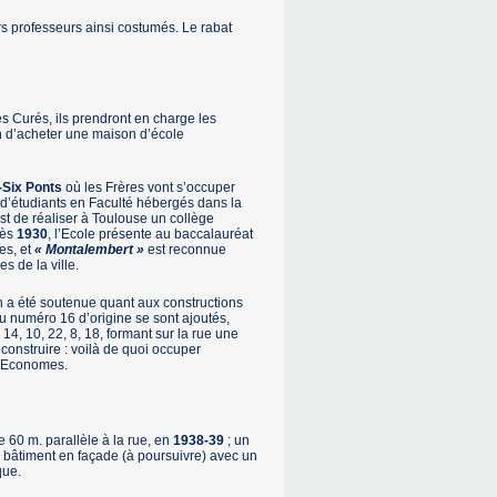
urs professeurs ainsi costumés. Le rabat
es Curés, ils prendront en charge les
on d’acheter une maison d’école
-Six Ponts
où les Frères vont s’occuper
 d’étudiants en Faculté hébergés dans la
st de réaliser à Toulouse un collège
dès
1930
, l’Ecole présente au baccalauréat
es, et
« Montalembert »
est reconnue
s de la ville.
n a été soutenue quant aux constructions
u numéro 16 d’origine se sont ajoutés,
 14, 10, 22, 8, 18, formant sur la rue une
econstruire : voilà de quoi occuper
d’Economes.
 60 m. parallèle à la rue, en
1938-39
; un
e bâtiment en façade (à poursuivre) avec un
que.