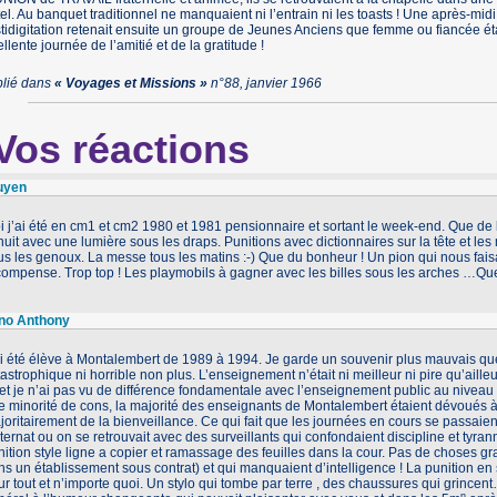
tel. Au banquet traditionnel ne manquaient ni l’entrain ni les toasts ! Une après-mid
tidigitation retenait ensuite un groupe de Jeunes Anciens que femme ou fiancée éta
llente journée de l’amitié et de la gratitude !
blié dans
« Voyages et Missions »
n°88, janvier 1966
Vos réactions
uyen
i j’ai été en cm1 et cm2 1980 et 1981 pensionnaire et sortant le week-end. Que de 
uit avec une lumière sous les draps. Punitions avec dictionnaires sur la tête et les
s les genoux. La messe tous les matins :-) Que du bonheur ! Un pion qui nous faisai
compense. Trop top ! Les playmobils à gagner avec les billes sous les arches …Qu
no Anthony
ai été élève à Montalembert de 1989 à 1994. Je garde un souvenir plus mauvais q
astrophique ni horrible non plus. L’enseignement n’était ni meilleur ni pire qu’aill
et je n’ai pas vu de différence fondamentale avec l’enseignement public au niveau d
e minorité de cons, la majorité des enseignants de Montalembert étaient dévoués à
oritairement de la bienveillance. Ce qui fait que les journées en cours se passaien
nternat ou on se retrouvait avec des surveillants qui confondaient discipline et tyran
nition style ligne a copier et ramassage des feuilles dans la cour. Pas de chose
s un établissement sous contrat) et qui manquaient d’intelligence ! La punition en 
r tout et n’importe quoi. Un stylo qui tombe par terre , des chaussures qui grincent
n