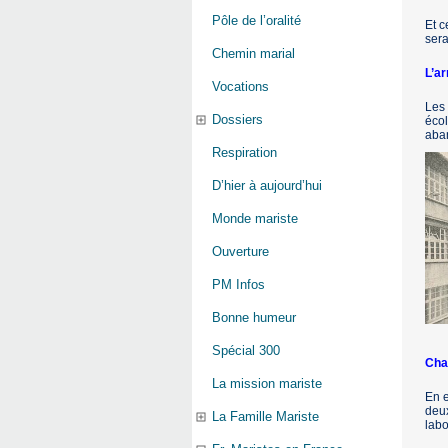
Pôle de l’oralité
Et c
ser
Chemin marial
L’a
Vocations
Les 
Dossiers
écol
aban
Respiration
D’hier à aujourd’hui
Monde mariste
Ouverture
PM Infos
Bonne humeur
Spécial 300
Cha
La mission mariste
En e
deux
La Famille Mariste
labo