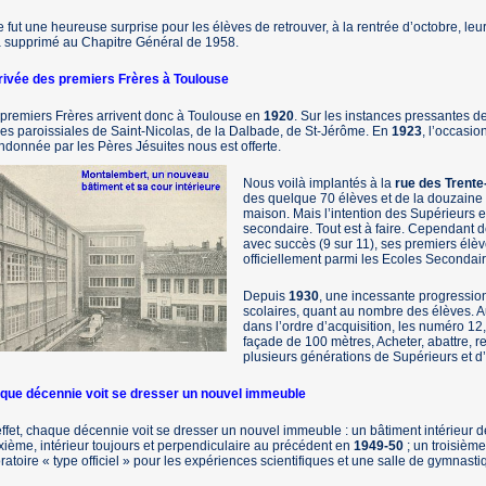
e fut une heureuse surprise pour les élèves de retrouver, à la rentrée d’octobre, le
a supprimé au Chapitre Général de 1958.
rrivée des premiers Frères à Toulouse
premiers Frères arrivent donc à Toulouse en
1920
. Sur les instances pressantes d
es paroissiales de Saint-Nicolas, de la Dalbade, de St-Jérôme. En
1923
, l’occasi
donnée par les Pères Jésuites nous est offerte.
Nous voilà implantés à la
rue des Trente
des quelque 70 élèves et de la douzaine
maison. Mais l’intention des Supérieurs e
secondaire. Tout est à faire. Cependant 
avec succès (9 sur 11), ses premiers élèv
officiellement parmi les Ecoles Secondaire
Depuis
1930
, une incessante progressio
scolaires, quant au nombre des élèves. A
dans l’ordre d’acquisition, les numéro 12,
façade de 100 mètres, Acheter, abattre, r
plusieurs générations de Supérieurs et 
que décennie voit se dresser un nouvel immeuble
ffet, chaque décennie voit se dresser un nouvel immeuble : un bâtiment intérieur de
ième, intérieur toujours et perpendiculaire au précédent en
1949-50
; un troisièm
ratoire « type officiel » pour les expériences scientifiques et une salle de gymnasti