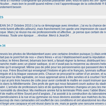
néral à l’humeur changeante qui pouvait plaisanter avec vous et dans les 5m
après
ticulier…mais bon le positif quand même c’est l’apprentissage de la collectivité !!! Et
andement besoin
ES
JEAN 34 (7 Octobre 2010 ) j’ai lu ce témoignage avec émotion ; j’ai eu la chance d
rents furent affectés ailleurs) ,mais franchement j’en garde une impression de cauc
que .Mais j’ai réussi ma vie professionnelle et affective , je pense que certain de
 niveau .Toute une époque ….révolue .Merci à Jean34 .
n 34
 revois les photos de Montalembert avec une certaine émotion puisque j’y étais en
tait pas le point fort de nos « chers frères » et où l’établissement avait la réputation
ecteur, le frères Bernet, béarnais bon teint, y faisait régner la terreur, distribuant 
manche matin avec un plaisir sadique, si on n’avait pas la moyenne au devoirs he
imie qu’il enseignait. Même pas de pitié pour les pensionnaires qui passaient des tr
z eux. Frère Bouchet qui enseignait l’histoire et géo et le français, lyonnais suffis
virgule et à la blague vaseuse prés. Chacun se procurait le cahier d’un ancien, et sa
riait pour lui être agréable, on nous apprenait ainsi à être serviles et à courber l
 qui ai pris trois heures de colle pour avoir contesté le maître en osant insinuer q
is dans la Méditerranée. Des profs de gym qui nous faisaient courir autour du stadi
’abri. L’arrivée de professeurs laïcs et de quelques femmes changea un peu les menta
sonnalité du directeur. Ma meilleure année fut la terminale Philo avec l’abbé Blanc 
f de maths et frère Sourd prof d’anglais. J’ai assisté à la construction du laboratoir
rpendiculaires à la rue et au gymnase où nous devions assister aux matches du tou
aucoup de mes camarades ont souffert de ces conditions et ont abandonné les ét
nt forgé une carapace et ont réussi dans la vie, mais je garde une rancune envers 