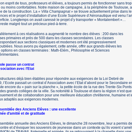
on esprit de tous, professeurs et élèves, a toujours permis de fonctionner sans tr
 ou moins confortables. Notre maison de campagne, à la périphérie de Toulouse, a
e de la construction. La
« Villa Champagnat »
se trouve actuellement prise dans le
nces et le projet d’installation d’une Ecole Supérieure d’Aéronautique est venu l’am
rficie. Longtemps on avait caressé le projet d’y transporter « Montalembert »…
 reste malgré tout un précieux pied-à-terre.
llèlement à ces réalisations a augmenté le nombre des élèves : 200 dans les
ses primaires et près de 500 dans les classes secondaires. Les classes
espondant aux sections classiques et modernes ont été progressivement
ublées. Nous avons pu également, cette année, offrir aux grands élèves les
s options en classes terminales : Math-Elém., Philosophie et Sciences
érimentales.
cole passe un contrat
sociation avec l’Etat
structures déjà bien établies pour répondre aux exigences de la Loi Debré de
, l’Ecole passait un contrat d’Association avec l’Etat d’abord pour le Secondaire e
este encore du « pain sur la planche », la petite école de la rue des Trente-Six Po
 des grands collèges de la ville. Sa notoriété à Toulouse et dans la région n’est que 
uement et de collaboration pour une meilleure éducation chrétienne, humaine et in
ux adaptés aux exigences modernes.
ssemblée des Anciens Elèves : une excellente
née d’amitié et de gratitude
semblée annuelle des Anciens Elèves, le dimanche 28 novembre, leur a permis de go
ontre et d’évoquer les souvenirs de jeunesse dans un contexte qu’ils voient s’am
ION de TRAVAIL fraternelle et animée, ils se retrouvaient à la chapelle dans une 