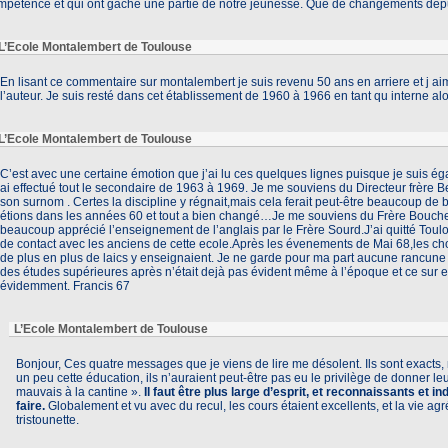
mpétence et qui ont gâché une partie de notre jeunesse. Que de changements depui
L’Ecole Montalembert de Toulouse
En lisant ce commentaire sur montalembert je suis revenu 50 ans en arriere et j ai
l’auteur. Je suis resté dans cet établissement de 1960 à 1966 en tant qu interne al
L’Ecole Montalembert de Toulouse
C’est avec une certaine émotion que j’ai lu ces quelques lignes puisque je suis é
ai effectué tout le secondaire de 1963 à 1969. Je me souviens du Directeur frère B
son surnom . Certes la discipline y régnait,mais cela ferait peut-être beaucoup de 
étions dans les années 60 et tout a bien changé…Je me souviens du Frère Bouchet
beaucoup apprécié l’enseignement de l’anglais par le Frère Sourd.J’ai quitté Toul
de contact avec les anciens de cette ecole.Après les évenements de Mai 68,les 
de plus en plus de laics y enseignaient. Je ne garde pour ma part aucune rancune e
des études supérieures après n’était dejà pas évident même à l’époque et ce sur 
évidemment. Francis 67
L’Ecole Montalembert de Toulouse
Bonjour, Ces quatre messages que je viens de lire me désolent. Ils sont exacts, 
un peu cette éducation, ils n’auraient peut-être pas eu le privilège de donner le
mauvais à la cantine ».
Il faut être plus large d’esprit, et reconnaissants et 
faire.
Globalement et vu avec du recul, les cours étaient excellents, et la vie ag
tristounette.