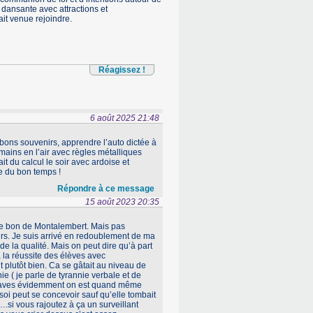
i dansante avec attractions et
it venue rejoindre.
Réagissez !
6 août 2025 21:48
bons souvenirs, apprendre l’auto dictée à
 mains en l’air avec règles métalliques
t du calcul le soir avec ardoise et
e du bon temps !
Répondre à ce message
15 août 2023 20:35
ue bon de Montalembert. Mais pas
eurs. Je suis arrivé en redoublement de ma
e la qualité. Mais on peut dire qu’à part
 la réussite des élèves avec
t plutôt bien. Ca se gâtait au niveau de
nie ( je parle de tyrannie verbale et de
s graves évidemment on est quand même
soi peut se concevoir sauf qu’elle tombait
….si vous rajoutez à ça un surveillant