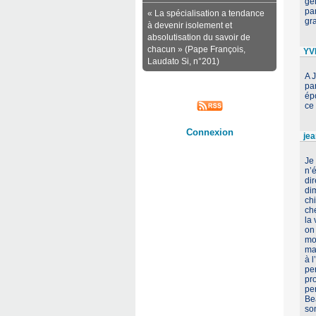
gé
par
« La spécialisation a tendance
gr
à devenir isolement et
absolutisation du savoir de
chacun » (Pape François,
YV
Laudato Si, n°201)
A 
pa
épo
ce
Connexion
jea
Je
n’é
dir
di
ch
che
la 
on 
moi
ma
à l
per
pro
pe
Be
so