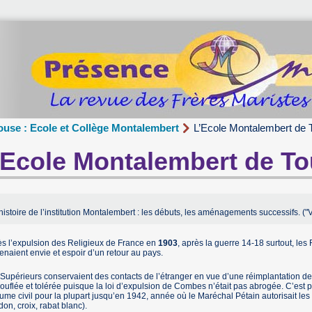
ouse : Ecole et Collège Montalembert
L’Ecole Montalembert de 
’Ecole Montalembert de T
histoire de l’institution Montalembert : les débuts, les aménagements successifs. (
s l’expulsion des Religieux de France en
1903
, après la guerre 14-18 surtout, les
enaient envie et espoir d’un retour au pays.
Supérieurs conservaient des contacts de l’étranger en vue d’une réimplantation de
uflée et tolérée puisque la loi d’expulsion de Combes n’était pas abrogée. C’est p
ume civil pour la plupart jusqu’en 1942, année où le Maréchal Pétain autorisait les R
don, croix, rabat blanc).