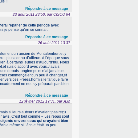
s !!!
Répondre à ce message
23 août 2011 23:50, par CISCO 64
merai reparler de cette pèriode avec
ors je pense qu’on se connait.
Répondre à ce message
26 août 2011 13:37
galement un ancien de Montalembert,et y
eret,plus connu d’ailleurs à l’époque sous
bien à certains jeunes d’aujourd’hui. Nous
,et suis d’accord avec vous.J’avais
ouse depuis longtemps et n’ai jamais eu
choses commençaient un peu à changer,et
nvers ces Frères,hormis le fait que faire
encadrement ne nous y préparait pas bien
Répondre à ce message
12 février 2012 19:31, par JLM
mais si leurs auteurs n’avaient pas reçu
ur avis. C’est tout comme « Les repas sont
indulgents envers ceux qui croyaient bien
réable même si l’école était un peu