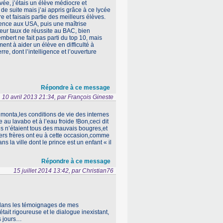
vée, j’étais un élève médiocre et
de suite mais j’ai appris grâce à ce lycée
re et faisais partie des meilleurs élèves.
nce aux USA, puis une maîtrise
eur taux de réussite au BAC, bien
mbert ne fait pas parti du top 10, mais
ent à aider un élève en difficulté à
re, dont l’intelligence et l’ouverture
Répondre à ce message
10 avril 2013 21:34, par François Gineste
onta,les conditions de vie des internes
 au lavabo et à l’eau froide !Bon,ceci dit
tes n’étaient tous des mauvais bougres,et
hers frères ont eu à cette occasion,comme
 la ville dont le prince est un enfant « il
Répondre à ce message
15 juillet 2014 13:42, par Christian76
c dans les témoignages de mes
ait rigoureuse et le dialogue inexistant,
os jours…