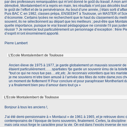
par des professeurs remarquables qui m’ont donné le goût du travail. A mon arri
démotivé, Montalembert m’a repris en main, les résultats n’ont pas décollés tout 
le goût de l’effort et de la persévérance. Au bout d’une année, j’étais sorti d’affai
Puis BAC C en 1982, classes prépa, ENSEEIHT à Toulouse, un MASTER of Scie
d’économie. Certains lycées ne recherchent que le haut du classement du meill
souvent, ils ne sélectionnent au départ que les meilleurs ; peut-être que Montale
quelle importance, puisque le vrai travail pédagogique ne consiste t’il pas justem
réussir ? Je remercie tout particulièrement un personnage d’exception : frère Pier
d’esprit m’ont énormément apporté.
Pierre Lambert
L’Ecole Montalembert de Toulouse
Ancien éleve de 1975 à 1977, je garde globalement un mauvais souvenir de m
étaient particulièrement……spartiates !!je garde un souvenir ému de la toilette
"tout ce qui ne nous tue pas….etc,etc. Je reconnais volontiers que les maris
je me souviens m’etre bien amusé à l’arrivée des filles de notre dame,nos c
un moment de flottement !!! Pour conclure et pour paraphraser Montherlant dans
y a finalement bien peu d’amour dans tout ça »
L’Ecole Montalembert de Toulouse
Bonjour à tous les anciens !,
J’ai été demi-pensionnaire à « Montacul » de 1961 à 1965, et je retrouve don
contemporains de l’époque de bons souvenirs, finalement. Certes, la discipline ét
mais cela vous forge le caractère pour la vie. On est dans l’excès inverse de n