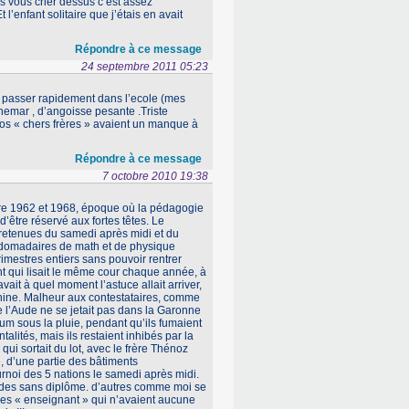
 vous crier dessus c’est assez
 l’enfant solitaire que j’étais en avait
Répondre à ce message
24 septembre 2011 05:23
e passer rapidement dans l’ecole (mes
hemar , d’angoisse pesante .Triste
 nos « chers frères » avaient un manque à
Répondre à ce message
7 octobre 2010 19:38
tre 1962 et 1968, époque où la pédagogie
 d’être réservé aux fortes têtes. Le
les retenues du samedi après midi et du
bdomadaires de math et de physique
imestres entiers sans pouvoir rentrer
ant qui lisait le même cour chaque année, à
vait à quel moment l’astuce allait arriver,
’échine. Malheur aux contestataires, comme
ue l’Aude ne se jetait pas dans la Garonne
um sous la pluie, pendant qu’ils fumaient
lités, mais ils restaient inhibés par la
qui sortait du lot, avec le frère Thénoz
e, d’une partie des bâtiments
rnoi des 5 nations le samedi après midi.
udes sans diplôme. d’autres comme moi se
ces « enseignant » qui n’avaient aucune