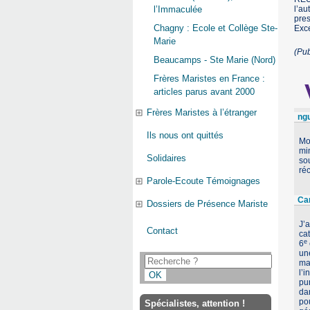
l’au
l’Immaculée
pres
Chagny : Ecole et Collège Ste-
Exce
Marie
(Pu
Beaucamps - Ste Marie (Nord)
Frères Maristes en France :
articles parus avant 2000
Frères Maristes à l’étranger
ng
Ils nous ont quittés
Mo
min
Solidaires
sou
ré
Parole-Ecoute Témoignages
Ca
Dossiers de Présence Mariste
J’
Contact
cat
e
6
un
maj
l’i
pu
dan
pou
Spécialistes, attention !