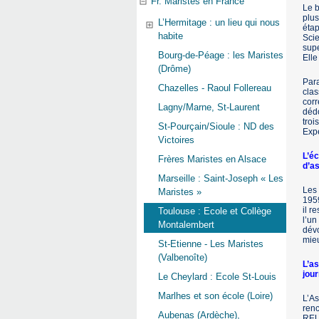
Fr. Maristes en France
Le b
plus
L’Hermitage : un lieu qui nous
étap
habite
Scie
supe
Bourg-de-Péage : les Maristes
Elle
(Drôme)
Para
Chazelles - Raoul Follereau
clas
corr
Lagny/Marne, St-Laurent
dédo
troi
St-Pourçain/Sioule : ND des
Exp
Victoires
L’é
Frères Maristes en Alsace
d’as
Marseille : Saint-Joseph « Les
Les 
Maristes »
1959
il r
Toulouse : Ecole et Collège
l’un
Montalembert
dévo
mie
St-Etienne - Les Maristes
(Valbenoîte)
L’a
jour
Le Cheylard : Ecole St-Louis
Marlhes et son école (Loire)
L’As
renc
Aubenas (Ardèche),
REUN