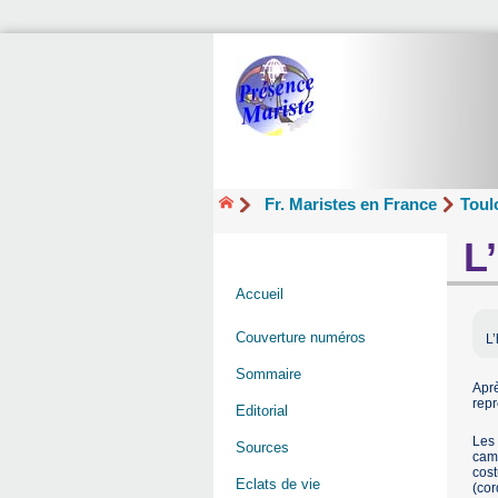
Fr. Maristes en France
Toul
L
Accueil
Couverture numéros
L’
Sommaire
Aprè
repr
Editorial
Les 
Sources
camo
cost
Eclats de vie
(cor