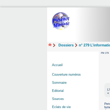
Dossiers
n° 279 L’informati
PM 279
Accueil
Couverture numéros
Sommaire
L’
Editorial
« 
Sources
Pend
Eclats de vie
fumé