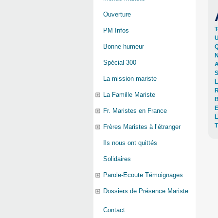
Ouverture
T
PM Infos
U
Bonne humeur
Q
N
Spécial 300
A
S
La mission mariste
L
R
La Famille Mariste
B
E
Fr. Maristes en France
L
T
Frères Maristes à l’étranger
Ils nous ont quittés
Solidaires
Parole-Ecoute Témoignages
Dossiers de Présence Mariste
Contact