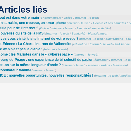
Articles liés
out est dans votre main
(
Enseignement
/
Grèce
/
Internet - le web
)
n cartable, une trousse, un smartphone
(
Internet - le web
/
L’école et ses activités
/
L
ui a peur de l’Internet ?
(
Grèce
/
Internet - le web
/
L’école et ses activités
)
ouvelles du site de la FMSI
(
Internet - le web
/
Solidarité - bienfaisance
)
vez-vous visité le site Internet de votre revue ?
(
Internet - le web
/
publications - écr
t-Etienne : La Charte Internet de Valbenoîte
(
éducation
/
Internet - le web
/
St-Etienne
e web n’est pas le diable !
(
Internet - le web
)
ome : les Maristes dans le « cyberespace »
(
Internet - le web
)
ourg-de-Péage : une expérience de tri sélectif du papier
(
éducation
/
Internet - le 
st-on sur la même longueur d’onde ?
(
Internet - le web
/
medias - radios - télévision
)
’ordinateur familial
(
Internet - le web
)
ICE : nouvelles opportunités, nouvelles responsabilités !
(
Internet - le web
/
medias 