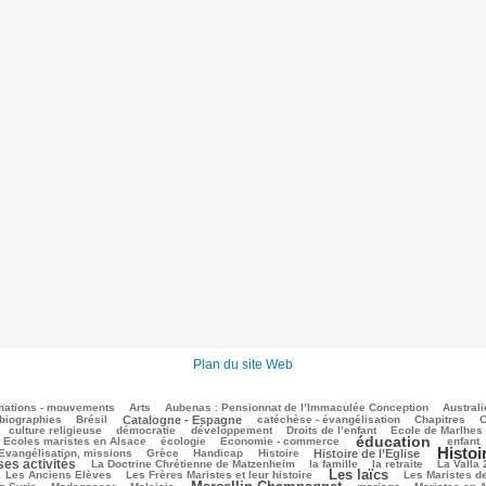
Plan du site Web
mations - mouvements
Arts
Aubenas : Pensionnat de l’Immaculée Conception
Australi
biographies
Brésil
Catalogne - Espagne
catéchèse - évangélisation
Chapitres
C
culture religieuse
démocratie
développement
Droits de l’enfant
Ecole de Marlhes
éducation
Ecoles maristes en Alsace
écologie
Economie - commerce
enfant
Histoi
Evangélisation, missions
Grèce
Handicap
Histoire
Histoire de l’Eglise
ses activités
La Doctrine Chrétienne de Matzenheim
la famille
la retraite
La Valla
Les laïcs
Les Anciens Elèves
Les Frères Maristes et leur histoire
Les Maristes d