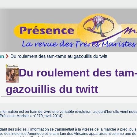
on
Du roulement des tam-tams au gazouillis du twitt
Du roulement des tam
gazouillis du twitt
information est en train de vivre une véritable révolution. aujourd’hui elle vient n
Présence Mariste » n°279, avril 2014)
ant des siècles, l’information se transmettait à la vitesse de la marche à pied, pui
e des Indiens d’Amérique et le tam-tam des Africains apparaissent comme une de p