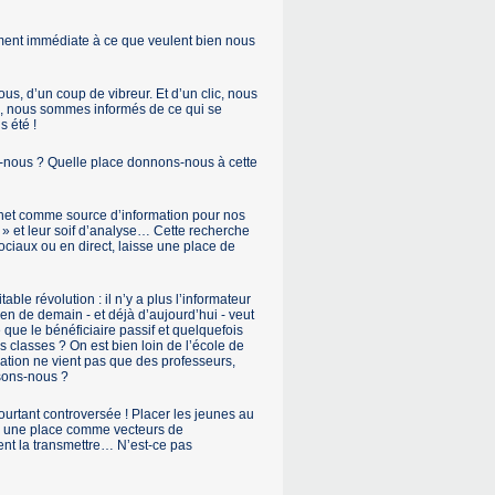
iment immédiate à ce que veulent bien nous
ous, d’un coup de vibreur. Et d’un clic, nous
, nous sommes informés de ce qui se
 été !
ns-nous ? Quelle place donnons-nous à cette
nternet comme source d’information pour nos
 » et leur soif d’analyse… Cette recherche
ociaux ou en direct, laisse une place de
table révolution : il n’y a plus l’informateur
yen de demain - et déjà d’aujourd’hui - veut
e que le bénéficiaire passif et quelquefois
s classes ? On est bien loin de l’école de
rmation ne vient pas que des professeurs,
sons-nous ?
pourtant controversée ! Placer les jeunes au
ser une place comme vecteurs de
ment la transmettre… N’est-ce pas