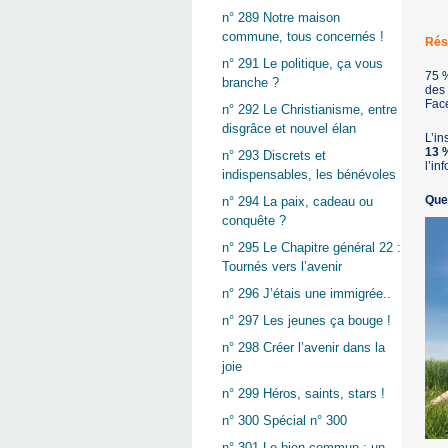
n° 289 Notre maison
commune, tous concernés !
Rés
n° 291 Le politique, ça vous
75 
branche ?
des 
Face
n° 292 Le Christianisme, entre
disgrâce et nouvel élan
L’in
13 
n° 293 Discrets et
l’in
indispensables, les bénévoles
Quel
n° 294 La paix, cadeau ou
conquête ?
n° 295 Le Chapitre général 22 :
Tournés vers l’avenir
n° 296 J’étais une immigrée..
n° 297 Les jeunes ça bouge !
n° 298 Créer l’avenir dans la
joie
n° 299 Héros, saints, stars !
n° 300 Spécial n° 300
n° 301 Le bien commun : un