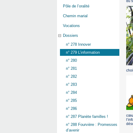
du s
Pôle de l’oralité
Chemin marial
Vocations
Dossiers
n° 278 Innover
n° 279 L’information
n° 280
n° 281
choi
n° 282
n° 283
n° 284
n° 285
n° 286
cœur
n° 287 Planète familles !
l’in
déso
n° 288 Fourvière : Promesses
d’avenir