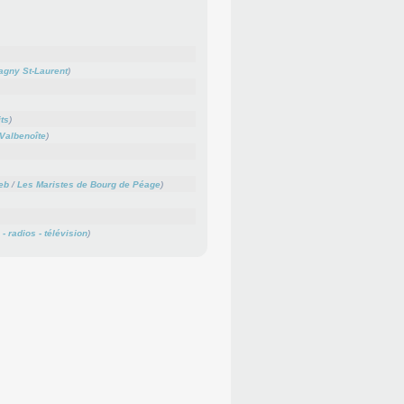
agny St-Laurent
)
its
)
 Valbenoîte
)
web
/
Les Maristes de Bourg de Péage
)
- radios - télévision
)