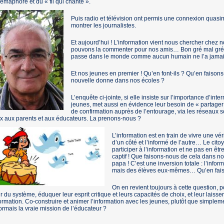
émaphore et du « fil qui chante ».
Puis radio et télévision ont permis une connexion quas
montrer les journalistes.
Et aujourd’hui ! L’information vient nous chercher chez n
pouvons la commenter pour nos amis… Bon gré mal gré
passe dans le monde comme aucun humain ne l’a jamais
Et nos jeunes en premier ! Qu’en font-ils ? Qu’en faiso
nouvelle donne dans nos écoles ?
L’enquête ci-jointe, si elle insiste sur l’importance d’i
jeunes, met aussi en évidence leur besoin de « partager
de confirmation auprès de l’entourage, via les réseaux s
x aux parents et aux éducateurs. La prenons-nous ?
L’information est en train de vivre une véri
d’un côté et l’informé de l’autre… Le cito
participer à l’information et ne pas en êtr
captif ! Que faisons-nous de cela dans no
papa ! C’est une inversion totale : l’info
mais des élèves eux-mêmes… Qu’en fai
On en revient toujours à cette question, 
 du système, éduquer leur esprit critique et leurs capacités de choix, et leur lais
formation. Co-construire et animer l’information avec les jeunes, plutôt que simple
rmais la vraie mission de l’éducateur ?