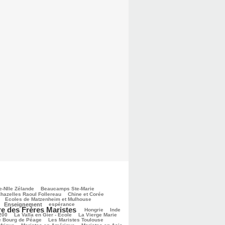
e-Nlle Zélande
Beaucamps Ste-Marie
hazelles Raoul Follereau
Chine et Corée
Ecoles de Matzenheim et Mulhouse
Enseignement
espérance
re des Frères Maristes
Hongrie
Inde
 200
La Valla en Gier - Ecole
La Vierge Marie
e Bourg de Péage
Les Maristes Toulouse