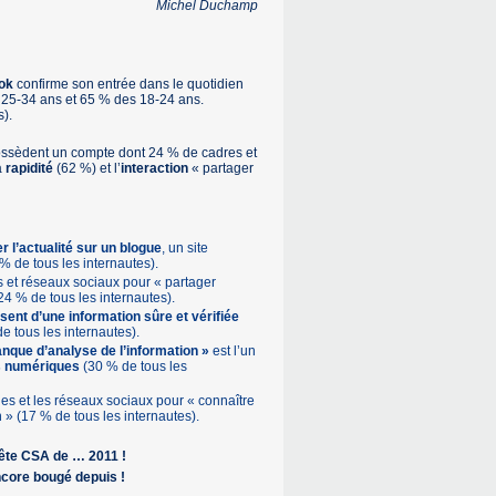
Michel Duchamp
ook
confirme son entrée dans le quotidien
 25-34 ans et 65 % des 18-24 ans.
).
 possèdent un compte dont 24 % de cadres et
a
rapidité
(62 %) et l’
interaction
« partager
 l’actualité sur un blogue
, un site
% de tous les internautes).
 et réseaux sociaux pour « partager
24 % de tous les internautes).
sent d’une information sûre et vérifiée
e tous les internautes).
nque d’analyse de l’information »
est l’un
s numériques
(30 % de tous les
ues et les réseaux sociaux pour « connaître
n » (17 % de tous les internautes).
uête CSA de … 2011 !
core bougé depuis !