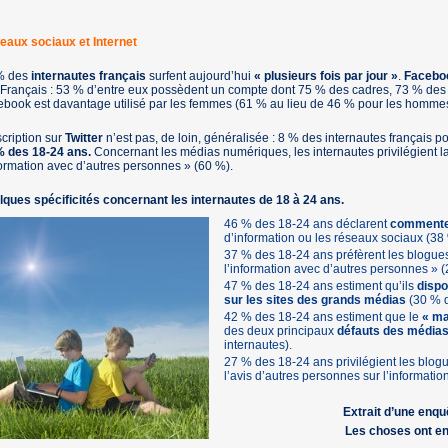
eaux sociaux et Internet
% des
internautes français
surfent aujourd’hui
« plusieurs fois par jour »
.
Faceb
Français : 53 % d’entre eux possèdent un compte dont 75 % des cadres, 73 % des
book est davantage utilisé par les femmes (61 % au lieu de 46 % pour les hommes
scription sur
Twitter
n’est pas, de loin, généralisée : 8 % des internautes français
% des 18-24 ans.
Concernant les médias numériques, les internautes privilégient l
formation avec d’autres personnes » (60 %).
ques spécificités concernant les internautes de 18 à 24 ans.
46 % des 18-24 ans déclarent
commenter
d’information ou les réseaux sociaux (38 
37 % des 18-24 ans préfèrent les blogues
l’information avec d’autres personnes » (
47 % des 18-24 ans estiment qu’ils
dispo
sur les sites des grands médias
(30 % d
42 % des 18-24 ans estiment que le
« ma
des deux principaux
défauts des média
internautes).
27 % des 18-24 ans privilégient les blog
l’avis d’autres personnes sur l’informatio
Extrait d’une enq
Les choses ont en