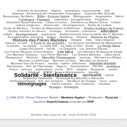
141/2933
72/2933
179/2933
235/2933
103/2933
Activités de formation
Algérie
animations - mouvements
Arts
79/2933
72/2933
Aubenas : Pensionnat de l’Immaculée Conception
Australie-Nlle Zélande
647/2933
47/2933
433/2933
140/2933
745/2933
Beaucamps Ste-Marie
Bible - Ecriture Sainte
Bibliographie
biographies
Brésil
519/2933
127/2933
121/2933
Catalogne - Espagne
catéchèse - évangélisation
Chapitres
107/2933
318/2933
339/2933
43/2933
Chazelles Raoul Follereau
Chine et Corée
Chrétiens au Moyen Orient
culture
117/2933
69/2933
131/2933
20/2933
culture religieuse
démocratie
développement
Droits de l’enfant
144/2933
965/2933
196/2933
Ecole de Marlhes
Ecoles de Matzenheim et Mulhouse
Ecoles maristes de France
éducation
475/2933
75/2933
1321/2933
152/2933
Ecoles maristes en Alsace
écologie
Economie - commerce
719/2933
206/2933
93/2933
235/2933
enfant
Enseignement
espérance
Etablissements sous la tutelle des F. Maristes
961/2933
75/2933
184/2933
795/2933
1656/2933
Evangélisation, missions
Grèce
Handicap
Histoire
Histoire de l’Eglise
Histoire des Frères Maristes
137/2933
16/2933
94/2933
207/2933
Hongrie
Inde
Inter-religieux
982/2933
42/2933
315/2933
Internet - le web
L’école et ses activités
La Doctrine Chrétienne de Matzenheim
98/2933
38/2933
99/2933
713/2933
311/2933
la famille
la retraite
La Valla 200
La Valla en Gier - Ecole
La Vierge Marie
239/2933
314/2933
76/2933
120/2933
Lagny St-Laurent
laïcité
Le Cheylard
Les Anciens Elèves
Les laïcs
1408/2933
518/2933
222/2933
Les Frères Maristes et leur histoire
Les Maristes de Bourg de Péage
524/2933
401/2933
102/2933
148/2933
Les Maristes Toulouse
Les Pères Maristes
Les Soeurs Maristes
Liban-Syrie
43/2933
923/2933
34/2933
357/2933
279/2933
Madagascar
Malaisie
Marcellin Champagnat
mariage
Maristes en Afrique
341/2933
47/2933
306/2933
Maristes en Amérique
Maristes en Asie
Maristes en Océanie
mission mariste
251/2933
1168/2933
52/2933
Maristes hors de France
medias - radios - télévision
627/2933
65/2933
202/2933
147/2933
652/2933
192/2933
Musulmans
N.D. de l’Hermitage
Nigeria
Persécutions
PM 300
politique
124/2933
273/2933
170/2933
220/2933
66/2933
64/2933
81/2933
Prière
prisons
publications - écrits
RCA
religion
Roumanie
sectes
302/2933
293/2933
2933/2933
Sénégal
SMSM - Soeurs Missionnaires
société
Solidarité - bienfaisance
spiritualité
1336/2933
292/2933
177/2933
sports
71/2933
100/2933
St-Etienne Valbenoîte
St-Joseph les Maristes à Marseille
68/2933
48/2933
2352/2933
St-Pourçain/Sioule - N.D. des Victoires
Ste-Marie de Chagny
Syrie - Liban
témoignages
186/2933
135/2933
512/2933
637/2933
Tutelle mariste
Vie religieuse
vocation
Voyages - échanges
©
1996-2026 , Revue Présence Mariste
•
Mentions légales
•
Réalisation :
Pyrat.net
•
Squelette
SoyezCréateurs
propulsé par
SPIP
Dernière mise à jour du site : jeudi 19 février 2026
Participez à la vie du site !