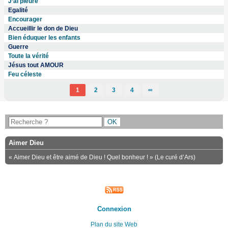
J’ai pleuré
Egalité
Encourager
Accueillir le don de Dieu
Bien éduquer les enfants
Guerre
Toute la vérité
Jésus tout AMOUR
Feu céleste
1
2
3
4
∞
Aimer Dieu
« Aimer Dieu et être aimé de Dieu ! Quel bonheur ! » (Le curé d’Ars)
Connexion
Plan du site Web