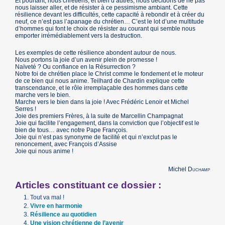
Et pourtant, nous chrétiens, et bien d’autres, nous décidons de ne pas
nous laisser aller, et de résister à ce pessimisme ambiant. Cette
résilience devant les difficultés, cette capacité à rebondir et à créer du
neuf, ce n’est pas l’apanage du chrétien… C’est le lot d’une multitude
d’hommes qui font le choix de résister au courant qui semble nous
emporter irrémédiablement vers la destruction.
Les exemples de cette résilience abondent autour de nous.
Nous portons la joie d’un avenir plein de promesse !
Naïveté ? Ou confiance en la Résurrection ?
Notre foi de chrétien place le Christ comme le fondement et le moteur
de ce bien qui nous anime. Teilhard de Chardin explique cette
transcendance, et le rôle irremplaçable des hommes dans cette
marche vers le bien.
Marche vers le bien dans la joie ! Avec Frédéric Lenoir et Michel
Serres !
Joie des premiers Frères, à la suite de Marcellin Champagnat
Joie qui facilite l’engagement, dans la conviction que l’objectif est le
bien de tous… avec notre Pape François.
Joie qui n’est pas synonyme de facilité et qui n’exclut pas le
renoncement, avec François d’Assise
Joie qui nous anime !
Michel
Duchamp
Articles constituant ce dossier :
Tout va mal !
Vivre en harmonie
Résilience au quotidien
Une vision chrétienne de l’avenir