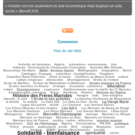
« Acheter est non seulement un acte économique mais toujours un acte
social » (Benoît XVI)
Connexion
Plan du site Web
107/2698
58/2698
128/2698
209/2698
82/2698
Activités de formation
Algérie
animations - mouvements
Arts
42/2698
73/2698
Aubenas : Pensionnat de l’Immaculée Conception
Australie-Nlle Zélande
698/2698
39/2698
499/2698
184/2698
542/2698
Beaucamps Ste-Marie
Bible - Ecriture Sainte
Bibliographie
biographies
Brésil
543/2698
115/2698
139/2698
Catalogne - Espagne
catéchèse - évangélisation
Chapitres
97/2698
208/2698
488/2698
36/2698
Chazelles Raoul Follereau
Chine et Corée
Chrétiens au Moyen Orient
culture
90/2698
78/2698
133/2698
13/2698
culture religieuse
démocratie
développement
Droits de l’enfant
181/2698
781/2698
233/2698
Ecole de Marlhes
Ecoles de Matzenheim et Mulhouse
Ecoles maristes de France
éducation
522/2698
115/2698
1460/2698
208/2698
Ecoles maristes en Alsace
écologie
Economie - commerce
748/2698
221/2698
61/2698
211/2698
enfant
Enseignement
espérance
Etablissements sous la tutelle des F. Maristes
476/2698
86/2698
250/2698
643/2698
1845/2698
Evangélisation, missions
Grèce
Handicap
Histoire
Histoire de l’Eglise
Histoire des Frères Maristes
101/2698
8/2698
103/2698
230/2698
Hongrie
Inde
Inter-religieux
L’école et ses activités
1027/2698
68/2698
401/2698
Internet - le web
La Doctrine Chrétienne de Matzenheim
La Vierge Marie
104/2698
49/2698
75/2698
955/2698
364/2698
la famille
la retraite
La Valla 200
La Valla en Gier - Ecole
237/2698
272/2698
71/2698
117/2698
Lagny St-Laurent
laïcité
Le Cheylard
Les Anciens Elèves
Les laïcs
1130/2698
547/2698
265/2698
Les Frères Maristes et leur histoire
Les Maristes de Bourg de Péage
422/2698
304/2698
141/2698
104/2698
Les Maristes Toulouse
Les Pères Maristes
Les Soeurs Maristes
Liban-Syrie
Marcellin Champagnat
39/2698
974/2698
79/2698
307/2698
217/2698
Madagascar
Malaisie
mariage
Maristes en Afrique
291/2698
51/2698
281/2698
Maristes en Amérique
Maristes en Asie
Maristes en Océanie
348/2698
783/2698
64/2698
Maristes hors de France
medias - radios - télévision
mission mariste
732/2698
72/2698
157/2698
242/2698
718/2698
192/2698
Musulmans
N.D. de l’Hermitage
Nigeria
Persécutions
PM 300
politique
128/2698
456/2698
199/2698
251/2698
43/2698
35/2698
50/2698
Prière
prisons
publications - écrits
RCA
religion
Roumanie
sectes
220/2698
329/2698
2481/2698
Sénégal
SMSM - Soeurs Missionnaires
société
Solidarité - bienfaisance
spiritualité
1271/2698
263/2698
195/2698
sports